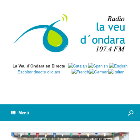
La Veu d'Ondara en Directe
Escoltar directe clic ací
Menú