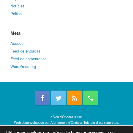
Notícies
Política
Meta
Acceder
Feed de entradas
Feed de comentarios
WordPress.org
La Veu d'Ondara © 2016
Web desenvolupada per
Ajuntament d'Ondara
. Tots els drets reservats.
Política de cookies
Utilizamos cookies para ofrecerte la mejor experiencia en