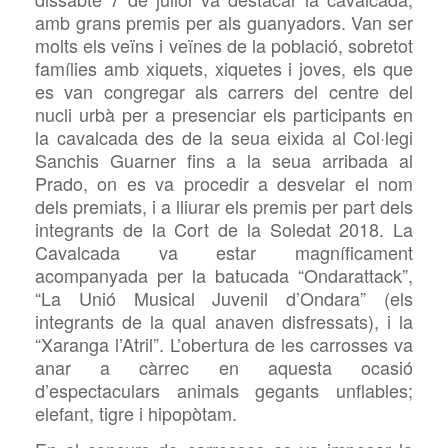
amb grans premis per als guanyadors. Van ser
molts els veïns i veïnes de la població, sobretot
famílies amb xiquets, xiquetes i joves, els que
es van congregar als carrers del centre del
nucli urbà per a presenciar els participants en
la cavalcada des de la seua eixida al Col·legi
Sanchis Guarner fins a la seua arribada al
Prado, on es va procedir a desvelar el nom
dels premiats, i a lliurar els premis per part dels
integrants de la Cort de la Soledat 2018. La
Cavalcada va estar magníficament
acompanyada per la batucada “Ondarattack”,
“La Unió Musical Juvenil d’Ondara” (els
integrants de la qual anaven disfressats), i la
“Xaranga l’Atril”. L’obertura de les carrosses va
anar a càrrec en aquesta ocasió
d’espectaculars animals gegants unflables;
elefant, tigre i hipopòtam.