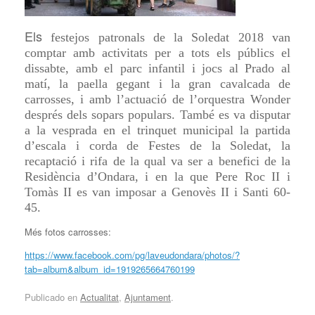
Els
festejos patronals de la Soledat 2018 van
comptar amb activitats per a tots els públics el
dissabte, amb el parc infantil i jocs al Prado al
matí, la paella gegant i la gran cavalcada de
carrosses, i amb l’actuació de l’orquestra Wonder
després dels sopars populars. També es va disputar
a la vesprada en el trinquet municipal la partida
d’escala i corda de Festes de la Soledat, la
recaptació i rifa de la qual va ser a benefici de la
Residència d’Ondara, i en la que Pere Roc II i
Tomàs II es van imposar a Genovès II i Santi 60-
45.
Més fotos carrosses:
https://www.facebook.com/pg/laveudondara/photos/?
tab=album&album_id=1919265664760199
Publicado en
Actualitat
,
Ajuntament
.