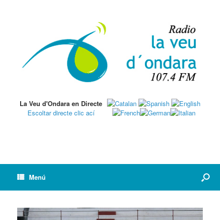
La Veu d'Ondara en Directe
Escoltar directe clic ací
Menú