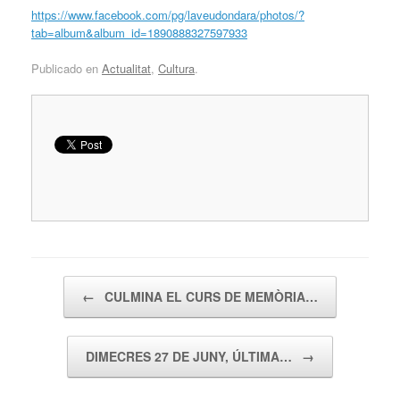
https://www.facebook.com/pg/laveudondara/photos/?
tab=album&album_id=1890888327597933
Publicado en
Actualitat
,
Cultura
.
Navegador de artículos
←
CULMINA EL CURS DE MEMÒRIA…
DIMECRES 27 DE JUNY, ÚLTIMA…
→