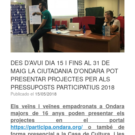
DES D’AVUI DIA 15 I FINS AL 31 DE
MAIG LA CIUTADANIA D’ONDARA POT
PRESENTAR PROJECTES PER ALS
PRESSUPOSTS PARTICIPATIUS 2018
Publicado el
15/05/2018
Els veïns i veïnes empadronats a Ondara
majors de 16 anys poden presentar els
projectes en el portal
https://participa.ondara.org/
o també de
forma presencial a la Casa de Cultura, i les