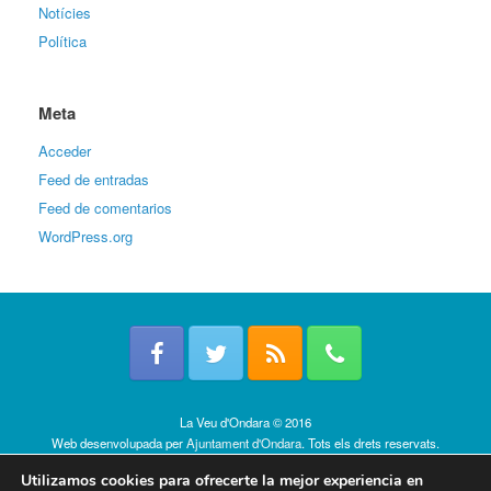
Notícies
Política
Meta
Acceder
Feed de entradas
Feed de comentarios
WordPress.org
La Veu d'Ondara © 2016
Web desenvolupada per
Ajuntament d'Ondara
. Tots els drets reservats.
Política de cookies
Utilizamos cookies para ofrecerte la mejor experiencia en