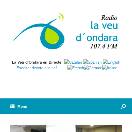
La Veu d'Ondara en Directe
Escoltar directe clic ací
Menú