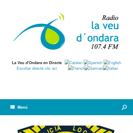
La Veu d'Ondara en Directe
Escoltar directe clic ací
Menú