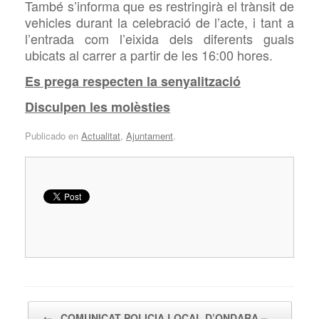
També s’informa que es restringirà el trànsit de
vehicles durant la celebració de l’acte, i tant a
l’entrada com l’eixida dels diferents guals
ubicats al carrer a partir de les 16:00 hores.
Es prega respecten la senyalització
Disculpen les molèstie
s
Publicado en
Actualitat
,
Ajuntament
.
Navegador de artículos
←
COMUNICAT POLICIA LOCAL D’ONDARA –…