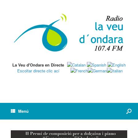
La Veu d'Ondara en Directe
Escoltar directe clic ací
Menú