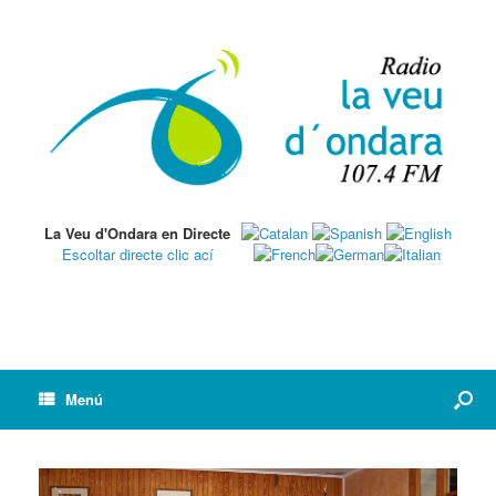
La Veu d'Ondara en Directe
Escoltar directe clic ací
Menú