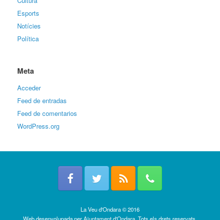
Cultura
Esports
Notícies
Política
Meta
Acceder
Feed de entradas
Feed de comentarios
WordPress.org
La Veu d'Ondara © 2016
Web desenvolupada per
Ajuntament d'Ondara
. Tots els drets reservats.