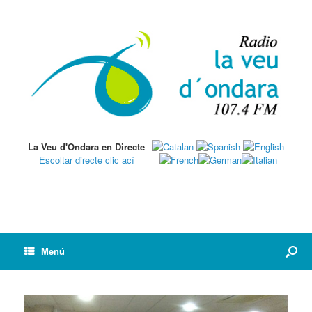
La Veu d'Ondara en Directe
Escoltar directe clic ací
Menú