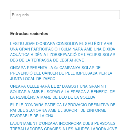
Entradas recientes
L’ESTIU JOVE D’ONDARA CONSOLIDA EL SEU ÈXIT AMB
UNA GRAN PARTICIPACIÓ I CULMINARÀ AMB UNA EIXIDA
AQUÀTICA A DÉNIA I L’OBSERVACIÓ DE L’ECLIPSI SOLAR
DES DE LA TERRASSA DE L’ESPAI JOVE
ONDARA PRESENTA LA 9a CAMPANYA SOLAR DE
PREVENCIÓ DEL CÀNCER DE PELL IMPULSADA PER LA
JUNTA LOCAL DE L’AECC
ONDARA CELEBRARÀ EL 27 D’AGOST UNA GRAN NIT
SOLIDÀRIA AMB EL SOPAR A LA FRESCA A BENEFICI DE
LA RESIDÈNCIA MARE DE DÉU DE LA SOLEDAT
EL PLE D’ONDARA RATIFICA L’APROVACIÓ DEFINITIVA DEL
PAI DEL SECTOR 9A AMB EL SUPORT DE L’INFORME
FAVORABLE DE LA CHX
L’AJUNTAMENT D’ONDARA INCORPORA DUES PERSONES
TREBALLADORES GRÀCIES A LES AJUDES LABORA JOVE I