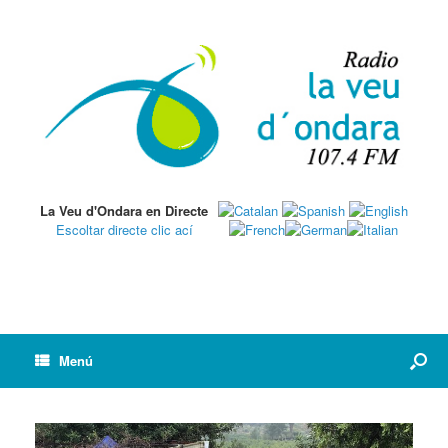
La Veu d'Ondara en Directe
Escoltar directe clic ací
Menú