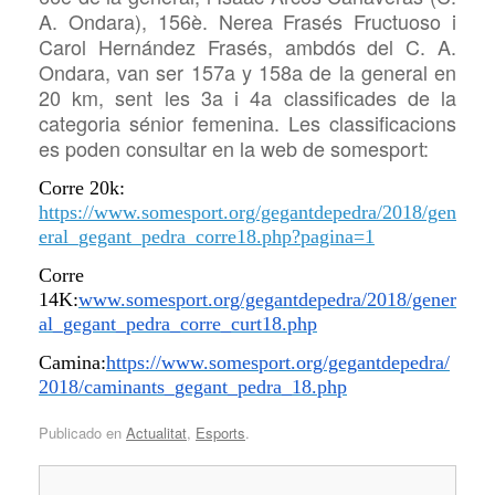
A. Ondara), 156è. Nerea Frasés Fructuoso i
Carol Hernández Frasés, ambdós del C. A.
Ondara, van ser 157a y 158a de la general en
20 km, sent les 3a i 4a classificades de la
categoria sénior femenina. Les classificacions
es poden consultar en la web de somesport:
Corre 20k:
https://www.somesport.org/gegantdepedra/2018/gen
eral_gegant_pedra_corre18.php?pagina=1
Corre
14K:
www.somesport.org/gegantdepedra/2018/gener
al_gegant_pedra_corre_curt18.php
Camina:
https://www.somesport.org/gegantdepedra/
2018/caminants_gegant_pedra_18.php
Publicado en
Actualitat
,
Esports
.