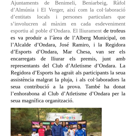
Ajuntaments de Benimeli, Beniarbeig, Ràfol
d’Almúnia i El Verger, així com la col·laboració
d’entitats locals i persones particulars que
s’involucren al màxim en cada esdeveniment
esportiu
a
l poble d’Ondara.
El lliurament
de trofeus
es va produir
a
l’àrea de l’Alberg Municipal, on
l’Alcalde d’Ondara,
José Ramiro, i
la Regidora
d’Esports d’Ondara, Mar Chesa,
van ser
els
encarregats d
e lliurar
els premis, junt amb
representants del Club d’Atletisme d’Ondara. La
Regidora d’Esports ha agraït als participants la seua
assistència
malgrat
la pluja
, i als col·laboradors la
seua contribució a la prova. També ha donat
l’enhorabona al Club d’Atletisme d’Ondara per la
seua magnífica organització.