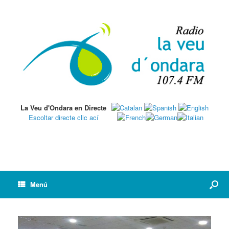
La Veu d'Ondara en Directe
Escoltar directe clic ací
Menú