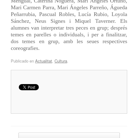
Mengual, Caterina Noguera, Mari Ángeles Ortuño,
Mari Carmen Parra, Mari Ángeles Parreño, Águeda
Peñarrubia, Pascual Robles, Lucía Rubio, Loyola
Sánchez, Neus Signes i Miquel Taverner. Els
alumnes van interpretar tres peces en grup; després
temes en parelles o individuals, i per a finalitzar,
dos temes en grup, amb les seues respectives
coreografies.
Publicado en
Actualitat
,
Cultura
.
Navegador de artículos