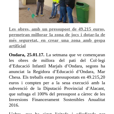
Les obres, amb un pressupost de 49.215 euros,
permetran millorar la zona de jocs i dotar-la de
més seguretat, en crear una zona amb gespa
artificial
Ondara, 25.01.17.
La setmana que ve començaran
les obres de millora del pati del Col·legi
d’Educació Infantil
Marjals
d’Ondara, segons ha
anunciat la Regidora d’Educació d’Ondara, Mar
Chesa. Els treballs estan pressupostats en 49.215,20
euros i compten per a la seua execució amb la
subvenció de la Diputació Provincial d’Alacant,
que sufraga el 100% del pressupost a càrrec de les
Inversions Financerament Sostenibles Anualitat
2016.