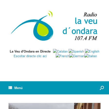
La Veu d'Ondara en Directe
Escoltar directe clic ací
Menú