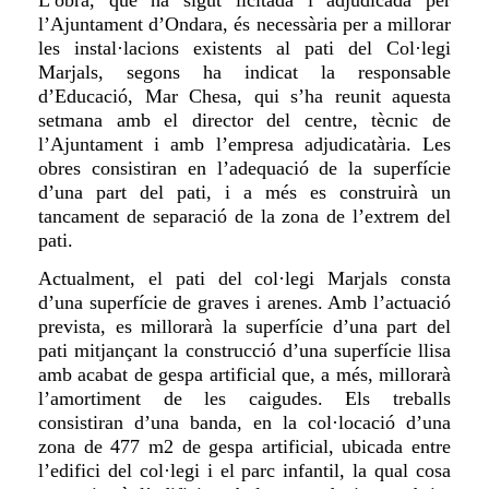
L’obra, que ha sigut licitada i adjudicada per
l’Ajuntament d’Ondara, és necessària per a millorar
les instal·lacions existents
a
l pati del Col·legi
Marjals, segons ha indicat la responsable
d’Educació, Mar Chesa, qui s’ha reunit aquesta
setmana amb el director del centre, tècnic de
l’Ajuntament i amb l’empresa adjudicatària
.
Les
obres consistiran
en
l’adequació de la superfície
d’una part del pati, i a més es construirà un
tanca
ment
de separació de la zona de l’extrem del
pati.
Actualment, el pati del col·legi
Marjals
consta
d’una superfície de graves i arenes. Amb
l’actuació
prevista, es millorarà
la superfície d’una part del
pati mitjançant la construcció d’una superfície llisa
amb acabat de gespa artificial que, a més, millorarà
l’amortiment de les caigudes. Els treballs
consistiran d’una banda, en la col·locació d’una
zona de 477 m2 de gespa artificial, ubicada entre
l’edifici del col·legi i el parc infantil, la qual cosa