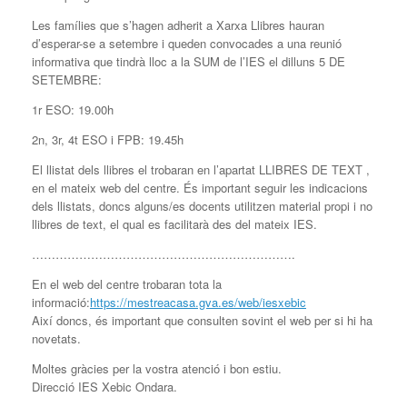
Les famílies que s’hagen adherit a Xarxa Llibres hauran
d’esperar-se a setembre i queden convocades a una reunió
informativa que tindrà lloc a la SUM de l’IES el dilluns 5 DE
SETEMBRE:
1r ESO: 19.00h
2n, 3r, 4t ESO i FPB: 19.45h
El llistat dels llibres el trobaran en l’apartat LLIBRES DE TEXT ,
en el mateix web del centre. És important seguir les indicacions
dels llistats, doncs alguns/es docents utilitzen material propi i no
llibres de text, el qual es facilitarà des del mateix IES.
………………………………………………………….
En el web del centre trobaran tota la
informació:
https://mestreacasa.gva.es/web/iesxebic
Així doncs, és important que consulten sovint el web per si hi ha
novetats.
Moltes gràcies per la vostra atenció i bon estiu.
Direcció IES Xebic Ondara.