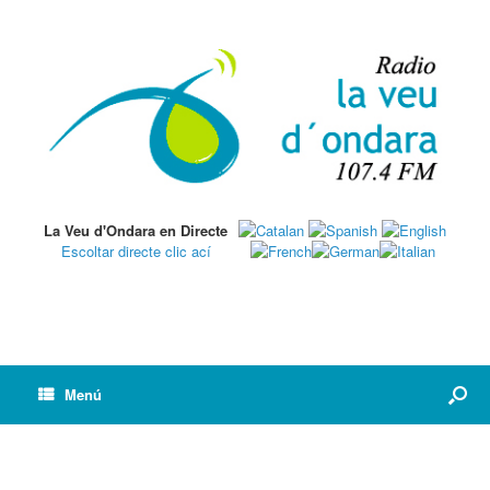
La Veu d'Ondara en Directe
Escoltar directe clic ací
Menú