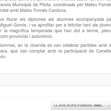
Escola Municipal de Pilota, coordinada per Mateu Forné
també amb Mateu Fornés Cardona.
va lliurar els diplomes als alumnes acompanyada pe
iguel Gomis, i va aprofitar per a felicitar tant als jóven
er la magnífica temporada que han dut a terme, plen
 com provincial i autonòmic.
alumnes, en la cloenda es van celebrar partides amb l
ndara, que van comptar amb la participació de Canella
món.
LA JOVE ATLETA D’ONDARA, EMMA…
→