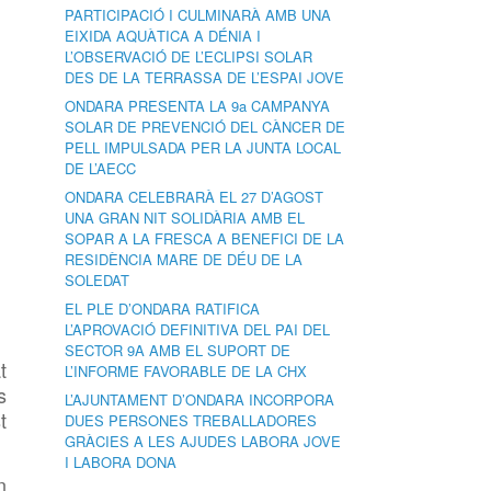
PARTICIPACIÓ I CULMINARÀ AMB UNA
EIXIDA AQUÀTICA A DÉNIA I
L’OBSERVACIÓ DE L’ECLIPSI SOLAR
DES DE LA TERRASSA DE L’ESPAI JOVE
ONDARA PRESENTA LA 9a CAMPANYA
SOLAR DE PREVENCIÓ DEL CÀNCER DE
PELL IMPULSADA PER LA JUNTA LOCAL
DE L’AECC
ONDARA CELEBRARÀ EL 27 D’AGOST
UNA GRAN NIT SOLIDÀRIA AMB EL
SOPAR A LA FRESCA A BENEFICI DE LA
RESIDÈNCIA MARE DE DÉU DE LA
SOLEDAT
EL PLE D’ONDARA RATIFICA
L’APROVACIÓ DEFINITIVA DEL PAI DEL
SECTOR 9A AMB EL SUPORT DE
t
L’INFORME FAVORABLE DE LA CHX
s
L’AJUNTAMENT D’ONDARA INCORPORA
t
DUES PERSONES TREBALLADORES
GRÀCIES A LES AJUDES LABORA JOVE
I LABORA DONA
n