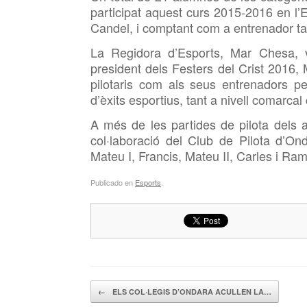
participat aquest curs 2015-2016 en l’
Candel, i comptant com a entrenador 
La Regidora d’Esports, Mar Chesa, 
president dels Festers del Crist 2016, M
pilotaris com als seus entrenadors p
d’èxits esportius, tant a nivell comarcal
A més de les partides de pilota dels 
col·laboració del Club de Pilota d’O
Mateu I, Francis, Mateu II, Carles i Ra
Publicado en
Esports
.
Navegador de artículos
←
ELS COL·LEGIS D’ONDARA ACULLEN LA…