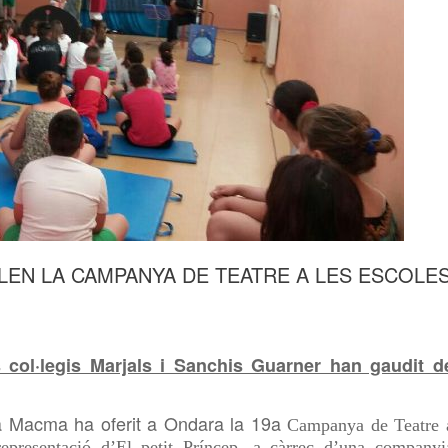
LEN LA CAMPANYA DE TEATRE A LES ESCOLE
col·legis Marjals i Sanchis Guarner han gaudit d
 Macma ha oferit a Ondara la 19a
Campanya de Teatre 
epresentació d’El petit Príncep, a càrrec d’una companyi