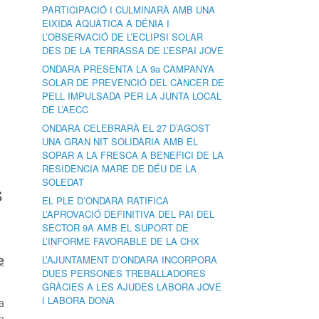
PARTICIPACIÓ I CULMINARÀ AMB UNA
EIXIDA AQUÀTICA A DÉNIA I
L’OBSERVACIÓ DE L’ECLIPSI SOLAR
DES DE LA TERRASSA DE L’ESPAI JOVE
ONDARA PRESENTA LA 9a CAMPANYA
SOLAR DE PREVENCIÓ DEL CÀNCER DE
PELL IMPULSADA PER LA JUNTA LOCAL
DE L’AECC
ONDARA CELEBRARÀ EL 27 D’AGOST
UNA GRAN NIT SOLIDÀRIA AMB EL
SOPAR A LA FRESCA A BENEFICI DE LA
RESIDÈNCIA MARE DE DÉU DE LA
SOLEDAT
S
EL PLE D’ONDARA RATIFICA
L’APROVACIÓ DEFINITIVA DEL PAI DEL
SECTOR 9A AMB EL SUPORT DE
L’INFORME FAVORABLE DE LA CHX
e
L’AJUNTAMENT D’ONDARA INCORPORA
DUES PERSONES TREBALLADORES
GRÀCIES A LES AJUDES LABORA JOVE
I LABORA DONA
a
a