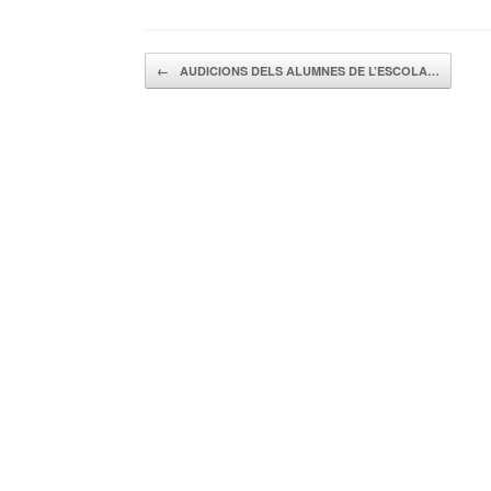
Navegador de artículos
←
AUDICIONS DELS ALUMNES DE L’ESCOLA…