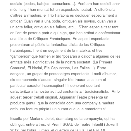
socials (bodes, batejos, comunions…). Però ara han decidit anar
més lluny i han muntat tot un espectacle teatral. A diferència
d’altres animadors, el Trio Faraona es dediquen especialment a
criticar. Quan van a una boda, critiquen als novios, quan van a
un acte faller, critiquen als fallers, etc… S’han especialitzat tant
en l’art de posar a parir a qui siga, que han arribat a confeccionar
una Llista de Crítiques Faraòniques. En aquest espectacle,
presentaran al públic la fantàstica Llista de les Crítiques
Faraòniques, i fent un seguiment de la mateixa, el tres
“gamberros” que formen el trio “posaran a caldo” a algunes de les
entitats més significatives de la nostra societat. (La Primera
Comunió, El Nadal, Els Caputxinos, Les Falles…). Entre
cançons, un grapat de personatges espontanis, i molt d’humor,
els components d’aquest singular trio trauran a la llum el
particular caràcter inconseqüent i incoherent que tant
caracteritza a la nostra actitud costumista i tradicionalista. Amb
aquest tercer treball original, Aiguamar Teatre presenta un
producte genuí, que la consolida com una companyia madura
amb una factura pròpia i un humor que ja la caracteritza”.
Escrita per Mariano Lloret, dramaturg de la companyia, qui ha
obtingut, entre altres, el Premi SGAE de Teatre Infantil i Juvenil
2012, per l’obra Lumen, el guerrero de la luz; i el PREMI