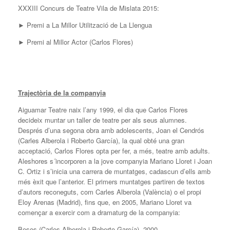
XXXIII Concurs de Teatre Vila de Mislata 2015:
► Premi a La Millor Utilització de La Llengua
► Premi al Millor Actor (Carlos Flores)
Trajectòria de la companyia
Aiguamar Teatre naix l’any 1999, el dia que Carlos Flores
decideix muntar un taller de teatre per als seus alumnes.
Després d’una segona obra amb adolescents, Joan el Cendrós
(Carles Alberola i Roberto García), la qual obté una gran
acceptació, Carlos Flores opta per fer, a més, teatre amb adults.
Aleshores s´incorporen a la jove companyia Mariano Lloret i Joan
C. Ortiz i s’inicia una carrera de muntatges, cadascun d’ells amb
més èxit que l’anterior. El primers muntatges partiren de textos
d’autors reconeguts, com Carles Alberola (València) o el propi
Eloy Arenas (Madrid), fins que, en 2005, Mariano Lloret va
començar a exercir com a dramaturg de la companyia:
Besos (Carles Alberola i Roberto García), 2000