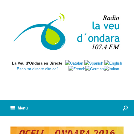
La Veu d'Ondara en Directe
Escoltar directe clic ací
Menú