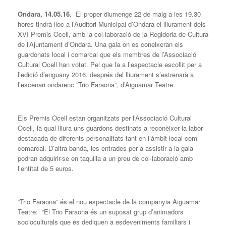
Ondara, 14.05.16.
El proper diumenge 22 de maig a les 19.30
hores tindrà lloc a l’Auditori Municipal d’Ondara el lliurament dels
XVI Premis Ocell, amb la col·laboració de la Regidoria de Cultura
de l’Ajuntament d’Ondara. Una gala on es coneixeran els
guardonats local i comarcal que els membres de l’Associació
Cultural Ocell han votat. Pel que fa a l’espectacle escollit per a
l’edició d’enguany 2016, després del lliurament s’estrenarà a
l’escenari ondarenc “Trio Faraona”, d’Aiguamar Teatre.
Els Premis Ocell estan organitzats per l’Associació Cultural
Ocell, la qual lliura uns guardons destinats a reconèixer la labor
destacada de diferents personalitats tant en l’àmbit local com
comarcal. D’altra banda, les entrades per a assistir a la gala
podran adquirir-se en taquilla a un preu de col·laboració amb
l’entitat de 5 euros.
“Trio Faraona” és el nou espectacle de la companyia Aiguamar
Teatre: “El Trio Faraona és un suposat grup d’animadors
socioculturals que es dediquen a esdeveniments familiars i