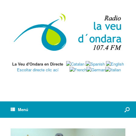
La Veu d'Ondara en Directe
Escoltar directe clic ací
Menú