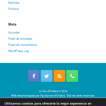
Notícies
Política
Meta
Acceder
Feed de entradas
Feed de comentarios
WordPress.org
La Veu d'Ondara © 2016
Web desenvolupada per
Ajuntament d'Ondara
. Tots els drets reservats.
Política de cookies
Utilizamos cookies para ofrecerte la mejor experiencia en