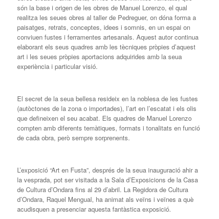
són la base i origen de les obres de Manuel Lorenzo, el qual
realitza les seues obres al taller de Pedreguer, on dóna forma a
paisatges, retrats, conceptes, idees i somnis, en un espai on
conviuen fustes i ferramentes artesanals. Aquest autor continua
elaborant els seus quadres amb les tècniques pròpies d’aquest
art i les seues pròpies aportacions adquirides amb la seua
experiència i particular visió.
El secret de la seua bellesa resideix en la noblesa de les fustes
(autòctones de la zona o importades), l’art en l’escatat i els olis
que defineixen el seu acabat. Els quadres de Manuel Lorenzo
compten amb diferents temàtiques, formats i tonalitats en funció
de cada obra, però sempre sorprenents.
L’exposició “Art en Fusta”, després de la seua inauguració ahir a
la vesprada, pot ser visitada a la Sala d’Exposicions de la Casa
de Cultura d’Ondara fins al 29 d’abril. La Regidora de Cultura
d’Ondara, Raquel Mengual, ha animat als veïns i veïnes a què
acudisquen a presenciar aquesta fantàstica exposició.