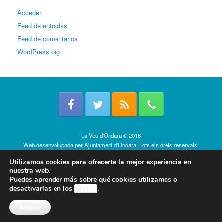
Acceder
Feed de entradas
Feed de comentarios
WordPress.org
La Veu d'Ondara © 2016
Web desenvolupada per
Ajuntament d'Ondara
. Tots els drets reservats.
Política de cookies
Utilizamos cookies para ofrecerte la mejor experiencia en
nuestra web.
Puedes aprender más sobre qué cookies utilizamos o
desactivarlas en los
ajustes
.
Aceptar