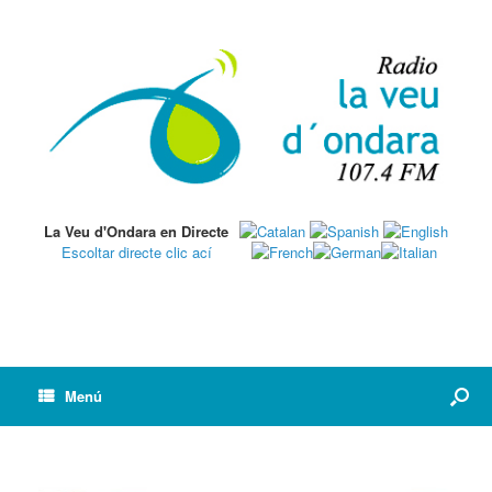
La Veu d'Ondara en Directe
Escoltar directe clic ací
Menú