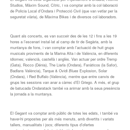
Studios, Màxim Sound, Cítric, i va comptar amb la col·laboració
de Policia Local d’Ondara i Protecció Civil (que van vetlar per la
seguretat viària), de Màxima Bikes i de diversos col·laboradors.
Quant als concerts, es van succeir des de les 12 i fins a les 19
hores a l’escenari instal·lat al camp de tir de Segària, amb la
muntanya de fons, i van comptar amb l’actuació de huit grups
musicals provinents de la Marina Alta i de València, en diferents
idiomes; valencià, castellà i anglès. Van actuar per ordre Tremp
(Gata), Rocco (Dénia), The Liarla (Ondara), Fanàticos (la Safor),
Badlans València), Tarque & Ovidi
Blues
Explosion, Solar
(Ondara), i Red Buffalo (València), mentre que entre canvis de
grups les sessions van anar a càrrec d’El Griego. A més, el grup
de batucada Ondaratack també va animar amb la seua presència
la jornada a la muntanya.
El Gegant va comptar amb públic de totes les edats, i també va
haver-hi propostes per als més menuts, amb divertits i variats
tallers, manualitats i jocs; diferents tipus d’ofertes