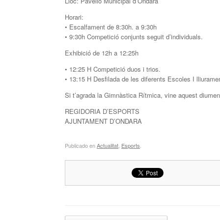
Lloc: Pavelló Municipal d’Ondara
Horari:
• Escalfament de 8:30h. a 9:30h
• 9:30h Competició conjunts seguit d’individuals.
Exhibició de 12h a 12:25h
• 12:25 H Competició duos i trios.
• 13:15 H Desfilada de les diferents Escoles I lliurame
Si t’agrada la Gimnàstica Rítmica, vine aquest diumen
REGIDORIA D’ESPORTS
AJUNTAMENT D’ONDARA
Publicado en
Actualitat
,
Esports
.