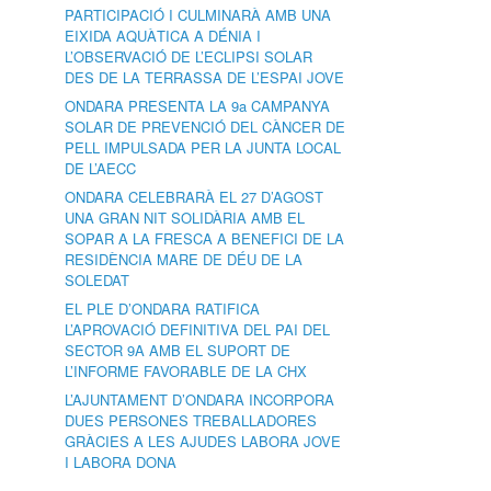
PARTICIPACIÓ I CULMINARÀ AMB UNA
EIXIDA AQUÀTICA A DÉNIA I
L’OBSERVACIÓ DE L’ECLIPSI SOLAR
DES DE LA TERRASSA DE L’ESPAI JOVE
ONDARA PRESENTA LA 9a CAMPANYA
SOLAR DE PREVENCIÓ DEL CÀNCER DE
PELL IMPULSADA PER LA JUNTA LOCAL
DE L’AECC
ONDARA CELEBRARÀ EL 27 D’AGOST
UNA GRAN NIT SOLIDÀRIA AMB EL
SOPAR A LA FRESCA A BENEFICI DE LA
RESIDÈNCIA MARE DE DÉU DE LA
SOLEDAT
EL PLE D’ONDARA RATIFICA
L’APROVACIÓ DEFINITIVA DEL PAI DEL
SECTOR 9A AMB EL SUPORT DE
L’INFORME FAVORABLE DE LA CHX
L’AJUNTAMENT D’ONDARA INCORPORA
DUES PERSONES TREBALLADORES
GRÀCIES A LES AJUDES LABORA JOVE
I LABORA DONA