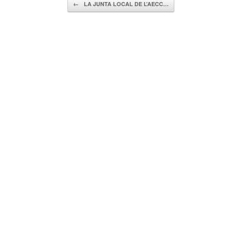
Navegador de artículos
←
LA JUNTA LOCAL DE L’AECC…