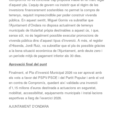
d’aquest pla. L’equip de govern va insistir que el règim de les
inversions financerament sostenibles no permet la compra de
terrenys, requisit imprescindible per poder construir vivenda
pública. En aquest sentit, Miguel Gomis va subratllar que
l’Ajuntament d’Ondara no disposa actualment de terrenys
municipals de titularitat pròpia destinables a aquest ús, i que,
sense sòl, no és legalment possible executar promocions de
vivenda pública dins d’aquest tipus d’inversió. A més, el regidor
d’Hisenda, Jordi Ruiz, va subratllar que el pla és possible gràcies
a la bona situació econòmica de l’Ajuntament, amb deute zero i
un període mitjà de pagament inferior als 30 dies.
Aprovació final del punt
Finalment, el Pla d’Inversió Municipal 2026 va ser aprovat amb
els vots a favor del PSPV-PSOE i del Partit Popular i amb el vot
en contra de Compromís, quedant així validada una inversió
d’1,15 milions d’euros destinada a actuacions en seguretat,
mobilitat, accessibilitat, equipaments municipals i instal·lacions
esportives a llarg de l’exercici 2026.
AJUNTAMENT D’ONDARA