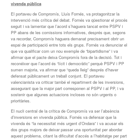
vivenda pública
El portaveu de Compromís, Lluís Fornés, va protagonitzar la
intervenció més crítica del debat. Fornés va qüestionar el procés
seguit i va lamentar que l’acord s’haguera tancat entre PSPV i
PP abans de les comissions informatives, després que, segons
va recordar, Compromís haguera demanat precisament obrir un
espai de participació entre tots els grups. Fornés va denunciar el
que va qualificar com un nou exemple de “bipartidisme” i va
afirmar que el pacte deixa Compromís fora de la decisió. Tot i
reconéixer que l’acord és “lícit i democràtic” perquè PSPV i PP
sumen majoria, va afirmar que “queda lleig” després d’haver
defensat públicament un treball conjunt. El portaveu
valencianista va criticar també el repartiment de les inversions,
assegurant que la major part corresponen al PSPV i al PP, i va
sostenir que algunes actuacions incloses no són urgents o
prioritàries.
El nucli central de la crítica de Compromís va ser l’absència
d’inversions en vivenda pública. Fornés va defensar que la
vivenda és “la necessitat més urgent d’Ondara” i va acusar els
dos grups majors de deixar passar una oportunitat per abordar
aquest problema, citant la dificultat d’accés a l’habitatge per part