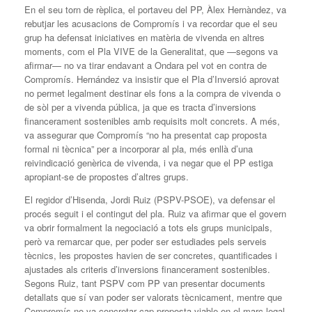
En el seu torn de rèplica, el portaveu del PP, Àlex Hernàndez, va
rebutjar les acusacions de Compromís i va recordar que el seu
grup ha defensat iniciatives en matèria de vivenda en altres
moments, com el Pla VIVE de la Generalitat, que —segons va
afirmar— no va tirar endavant a Ondara pel vot en contra de
Compromís. Hernández va insistir que el Pla d’Inversió aprovat
no permet legalment destinar els fons a la compra de vivenda o
de sòl per a vivenda pública, ja que es tracta d’inversions
financerament sostenibles amb requisits molt concrets. A més,
va assegurar que Compromís “no ha presentat cap proposta
formal ni tècnica” per a incorporar al pla, més enllà d’una
reivindicació genèrica de vivenda, i va negar que el PP estiga
apropiant-se de propostes d’altres grups.
El regidor d’Hisenda, Jordi Ruiz (PSPV-PSOE), va defensar el
procés seguit i el contingut del pla. Ruiz va afirmar que el govern
va obrir formalment la negociació a tots els grups municipals,
però va remarcar que, per poder ser estudiades pels serveis
tècnics, les propostes havien de ser concretes, quantificades i
ajustades als criteris d’inversions financerament sostenibles.
Segons Ruiz, tant PSPV com PP van presentar documents
detallats que sí van poder ser valorats tècnicament, mentre que
Compromís no va concretar cap proposta viable en el marc legal