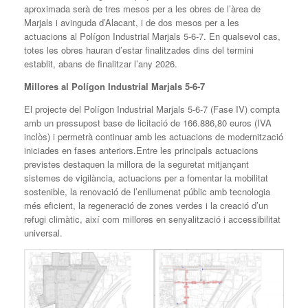
aproximada serà de tres mesos per a les obres de l’àrea de
Marjals i avinguda d’Alacant, i de dos mesos per a les
actuacions al Polígon Industrial Marjals 5-6-7. En qualsevol cas,
totes les obres hauran d’estar finalitzades dins del termini
establit, abans de finalitzar l’any 2026.
Millores al Polígon Industrial Marjals 5-6-7
El projecte del Polígon Industrial Marjals 5-6-7 (Fase IV) compta
amb un pressupost base de licitació de 166.886,80 euros (IVA
inclòs) i permetrà continuar amb les actuacions de modernització
iniciades en fases anteriors.Entre les principals actuacions
previstes destaquen la millora de la seguretat mitjançant
sistemes de vigilància, actuacions per a fomentar la mobilitat
sostenible, la renovació de l’enllumenat públic amb tecnologia
més eficient, la regeneració de zones verdes i la creació d’un
refugi climàtic, així com millores en senyalització i accessibilitat
universal.