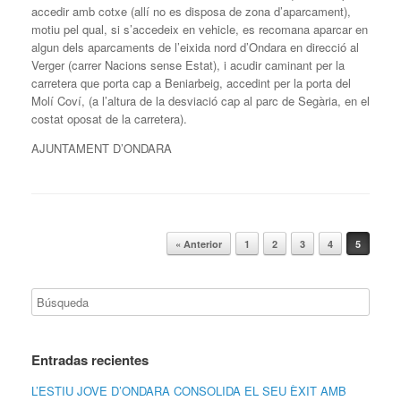
accedir amb cotxe (allí no es disposa de zona d’aparcament),
motiu pel qual, si s’accedeix en vehicle, es recomana aparcar en
algun dels aparcaments de l’eixida nord d’Ondara en direcció al
Verger (carrer Nacions sense Estat), i acudir caminant per la
carretera que porta cap a Beniarbeig, accedint per la porta del
Molí Coví, (a l’altura de la desviació cap al parc de Segària, en el
costat oposat de la carretera).
AJUNTAMENT D’ONDARA
Navegador de artículos
« Anterior
1
2
3
4
5
Entradas recientes
L’ESTIU JOVE D’ONDARA CONSOLIDA EL SEU ÈXIT AMB