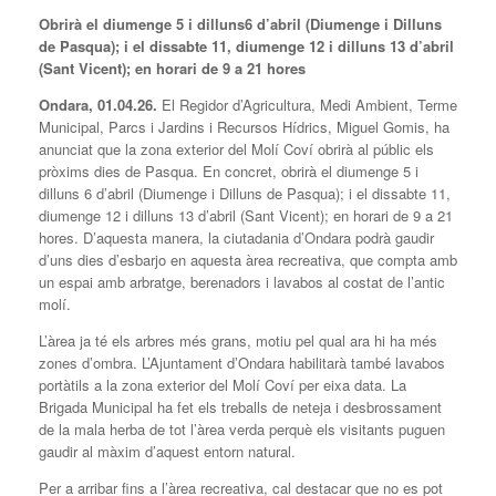
Obrirà el diumenge 5 i dilluns6 d’abril (Diumenge i Dilluns
de Pasqua); i el dissabte 11, diumenge 12 i dilluns 13 d’abril
(Sant Vicent); en horari de 9 a 21 hores
Ondara, 01.04.26.
El Regidor d’Agricultura, Medi Ambient, Terme
Municipal, Parcs i Jardins i Recursos Hídrics, Miguel Gomis, ha
anunciat que la zona exterior del Molí Coví obrirà al públic els
pròxims dies de Pasqua. En concret, obrirà el diumenge 5 i
dilluns 6 d’abril (Diumenge i Dilluns de Pasqua); i el dissabte 11,
diumenge 12 i dilluns 13 d’abril (Sant Vicent); en horari de 9 a 21
hores. D’aquesta manera, la ciutadania d’Ondara podrà gaudir
d’uns dies d’esbarjo en aquesta àrea recreativa, que compta amb
un espai amb arbratge, berenadors i lavabos al costat de l’antic
molí.
L’àrea ja té els arbres més grans, motiu pel qual ara hi ha més
zones d’ombra. L’Ajuntament d’Ondara habilitarà també lavabos
portàtils a la zona exterior del Molí Coví per eixa data. La
Brigada Municipal ha fet els treballs de neteja i desbrossament
de la mala herba de tot l’àrea verda perquè els visitants puguen
gaudir al màxim d’aquest entorn natural.
Per a arribar fins a l’àrea recreativa, cal destacar que no es pot