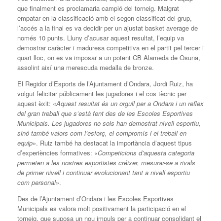
que finalment es proclamaria campió del torneig. Malgrat
empatar en la classificació amb el segon classificat del grup,
l’accés a la final es va decidir per un ajustat basket average de
només 10 punts. Lluny d’acusar aquest resultat, l’equip va
demostrar caràcter i maduresa competitiva en el partit pel tercer i
quart lloc, on es va imposar a un potent CB Alameda de Osuna,
assolint així una merescuda medalla de bronze.
El Regidor d’Esports de l’Ajuntament d’Ondara, Jordi Ruiz, ha
volgut felicitar públicament les jugadores i el cos tècnic per
aquest èxit: «
Aquest resultat és un orgull per a Ondara i un reflex
del gran treball que s’està fent des de les Escoles Esportives
Municipals. Les jugadores no sols han demostrat nivell esportiu,
sinó també valors com l’esforç, el compromís i el treball en
equip
». Ruiz també ha destacat la importància d’aquest tipus
d’experiències formatives: «
Competicions d’aquesta categoria
permeten a les nostres esportistes créixer, mesurar-se a rivals
de primer nivell i continuar evolucionant tant a nivell esportiu
com personal
».
Des de l’Ajuntament d’Ondara i les Escoles Esportives
Municipals es valora molt positivament la participació en el
torneig, que suposa un nou impuls per a continuar consolidant el