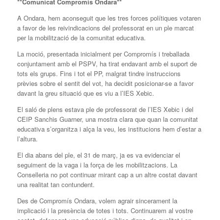
**Comunicat Compromís Ondara**
A Ondara, hem aconseguit que les tres forces polítiques votaren
a favor de les reivindicacions del professorat en un ple marcat
per la mobilització de la comunitat educativa.
La moció, presentada inicialment per Compromís i treballada
conjuntament amb el PSPV, ha tirat endavant amb el suport de
tots els grups. Fins i tot el PP, malgrat tindre instruccions
prèvies sobre el sentit del vot, ha decidit posicionar-se a favor
davant la greu situació que es viu a l’IES Xebic.
El saló de plens estava ple de professorat de l’IES Xebic i del
CEIP Sanchis Guarner, una mostra clara que quan la comunitat
educativa s’organitza i alça la veu, les institucions hem d’estar a
l’altura.
El dia abans del ple, el 31 de març, ja es va evidenciar el
seguiment de la vaga i la força de les mobilitzacions. La
Conselleria no pot continuar mirant cap a un altre costat davant
una realitat tan contundent.
Des de Compromís Ondara, volem agrair sincerament la
implicació i la presència de totes i tots. Continuarem al vostre