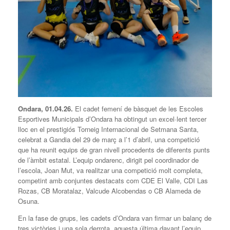
Ondara,
01.04.26
.
El cadet femení de bàsquet de les Escoles
Esportives Municipals d’Ondara ha obtingut un excel·lent tercer
lloc en el prestigiós Torneig Internacional de Setmana Santa,
celebrat a Gandia del 29 de març a l’1 d’abril, una competició
que ha reunit equips de gran nivell procedents de diferents punts
de l’àmbit estatal. L’equip ondarenc, dirigit pel coordinador de
l’escola, Joan Mut, va realitzar una competició molt completa,
competint amb conjuntes destacats com CDE El Valle, CDI Las
Rozas, CB Moratalaz, Valcude Alcobendas o CB Alameda de
Osuna.
En la fase de grups, les cadets d’Ondara van firmar un balanç de
tres victòries i una sola derrota, aquesta última davant l’equip