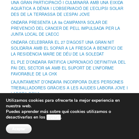
UNA GRAN PARTICIPACIÓ I CULMINARÀ AMB UNA EIXIDA
AQUÀTICA A DÉNIA I L’OBSERVACIÓ DE L’ECLIPSI SOLAR
DES DE LA TERRASSA DE L’ESPAI JOVE
ONDARA PRESENTA LA 9a CAMPANYA SOLAR DE
PREVENCIÓ DEL CÀNCER DE PELL IMPULSADA PER LA
JUNTA LOCAL DE L’AECC
ONDARA CELEBRARÀ EL 27 D’AGOST UNA GRAN NIT
SOLIDÀRIA AMB EL SOPAR A LA FRESCA A BENEFICI DE
LA RESIDÈNCIA MARE DE DÉU DE LA SOLEDAT
EL PLE D’ONDARA RATIFICA L’APROVACIÓ DEFINITIVA DEL
PAI DEL SECTOR 9A AMB EL SUPORT DE L’INFORME
FAVORABLE DE LA CHX
L’AJUNTAMENT D’ONDARA INCORPORA DUES PERSONES
TREBALLADORES GRÀCIES A LES AJUDES LABORA JOVE I
LABORA DONA
Utilizamos cookies para ofrecerte la mejor experiencia en
nuestra web.
Puedes aprender más sobre qué cookies utilizamos o
Comentarios recientes
desactivarlas en los
ajustes
.
Aceptar
Archivos