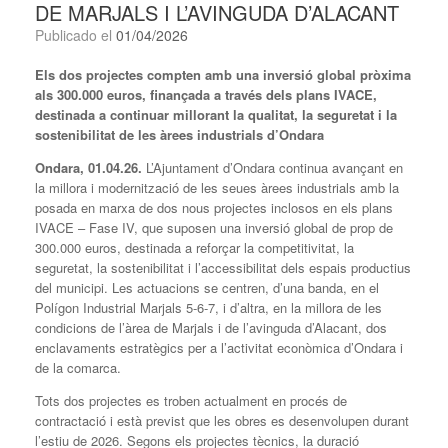
DE MARJALS I L’AVINGUDA D’ALACANT
Publicado el
01/04/2026
Els dos projectes compten amb una inversió global pròxima
als 300.000 euros, finançada a través dels plans IVACE,
destinada a continuar millorant la qualitat, la seguretat i la
sostenibilitat de les àrees industrials d’Ondara
Ondara, 01.04.26.
L’Ajuntament d’Ondara continua avançant en
la millora i modernització de les seues àrees industrials amb la
posada en marxa de dos nous projectes inclosos en els plans
IVACE – Fase IV, que suposen una inversió global de prop de
300.000 euros, destinada a reforçar la competitivitat, la
seguretat, la sostenibilitat i l’accessibilitat dels espais productius
del municipi. Les actuacions se centren, d’una banda, en el
Polígon Industrial Marjals 5-6-7, i d’altra, en la millora de les
condicions de l’àrea de Marjals i de l’avinguda d’Alacant, dos
enclavaments estratègics per a l’activitat econòmica d’Ondara i
de la comarca.
Tots dos projectes es troben actualment en procés de
contractació i està previst que les obres es desenvolupen durant
l’estiu de 2026. Segons els projectes tècnics, la duració