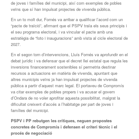
de joves i famílies del municipi, així com exemples de pobles
veïns que sí han impulsat projectes de vivenda pública.
En un to molt dur, Fornés va arribar a qualificar l’acord com un
“pacte de traïció”, afirmant que el PSPV traïa els seus principis i
el seu programa electoral, i va vincular el pacte amb una
estratègia de “foto i inauguracions” amb vista al cicle electoral de
2027.
En el segon torn d’intervencions, Lluís Fornés va aprofundir en el
debat jurídic i va defensar que el decret llei estatal que regula les
inversions financerament sostenibles sí permetria destinar
recursos a actuacions en matèria de vivenda, apuntant que
altres municipis veïns ja han impulsat projectes de vivenda
pública a partir d’aquest marc legal. El portaveu de Compromís
va citar exemples de pobles propers i va acusar el govern
d’Ondara de no voler aprofitar aquesta possibilitat, malgrat la
dificultat creixent d’accés a l’habitatge per part de joves i
famílies del municipi.
PSPV
i
PP rebutgen les crítiques, neguen propostes
concretes de Compromís
i
defens
en
el criteri tècnic i el
procés de negociació