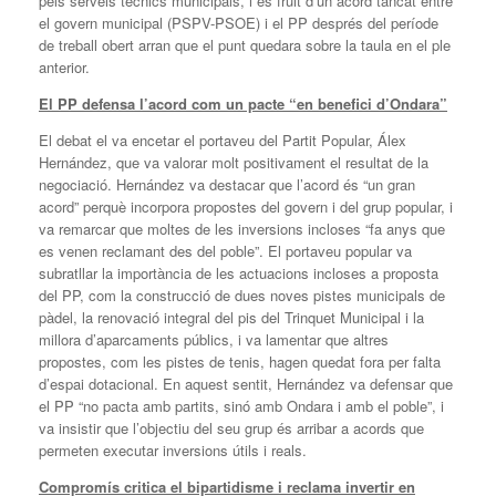
pels serveis tècnics municipals, i és fruit d’un acord tancat entre
el govern municipal (PSPV-PSOE) i el PP després del període
de treball obert arran que el punt quedara sobre la taula en el ple
anterior.
El PP defensa l’acord com un pacte “en benefici d’Ondara”
El debat el va encetar el portaveu del Partit Popular, Álex
Hernández, que va valorar molt positivament el resultat de la
negociació. Hernández va destacar que l’acord és “un gran
acord” perquè incorpora propostes del govern i del grup popular, i
va remarcar que moltes de les inversions incloses “fa anys que
es venen reclamant des del poble”. El portaveu popular va
subratllar la importància de les actuacions incloses a proposta
del PP, com la construcció de dues noves pistes municipals de
pàdel, la renovació integral del pis del Trinquet Municipal i la
millora d’aparcaments públics, i va lamentar que altres
propostes, com les pistes de tenis, hagen quedat fora per falta
d’espai dotacional. En aquest sentit, Hernández va defensar que
el PP “no pacta amb partits, sinó amb Ondara i amb el poble”, i
va insistir que l’objectiu del seu grup és arribar a acords que
permeten executar inversions útils i reals.
Compromís critica el bipartidisme i reclama invertir en