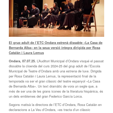
El grup adult de l’ETC Ondara estrenà dissabte «La Casa de
Bernarda Alba» en la seua versió íntegra dirigida per Rosa
Catalán i Laura Lemus
Ondara, 07.07.25.
L’Auditori Municipal d’Ondara visqué el passat
dissabte la cloenda del curs 2024-25 del grup adult de l’Escola
Municipal de Teatre d’Ondara amb una estrena de luxe. Dirigida
per Rosa Catalán i Laura Lemus, la representació final de la
temporada va ser el gran clàssic del teatre espanyol «La Casa
de Bernarda Alba». Un text dramàtic de vora un segle que, a
més de ser una de les grans icones de la literatura hispánica, és
un dels emblemes del gran Federico García Lorca.
Segons matisà la directora de l’ETC d’Ondara, Rosa Catalán en
declaracions a La Veu d’Ondara, «es tracta d’un clàssic