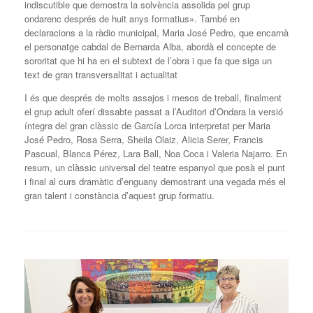
indiscutible que demostra la solvència assolida pel grup
ondarenc després de huit anys formatius». També en
declaracions a la ràdio municipal, Maria José Pedro, que encarnà
el personatge cabdal de Bernarda Alba, abordà el concepte de
sororitat que hi ha en el subtext de l’obra i que fa que siga un
text de gran transversalitat i actualitat
I és que després de molts assajos i mesos de treball, finalment
el grup adult oferí dissabte passat a l’Auditori d’Ondara la versió
íntegra del gran clàssic de García Lorca interpretat per Maria
José Pedro, Rosa Serra, Sheila Olaiz, Alicia Serer, Francis
Pascual, Blanca Pérez, Lara Ball, Noa Coca i Valeria Najarro. En
resum, un clàssic universal del teatre espanyol que posà el punt
i final al curs dramàtic d’enguany demostrant una vegada més el
gran talent i constància d’aquest grup formatiu.