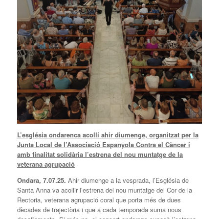
L’església ondarenca acollí ahir diumenge, organitzat per la
Junta Local de l’Associació Espanyola Contra el Càncer i
amb finalitat solidària l’estrena del nou muntatge de la
veterana agrupació
Ondara, 7.07.25.
Ahir diumenge a la vesprada, l’Església de
Santa Anna va acollir l’estrena del nou muntatge del Cor de la
Rectoria, veterana agrupació coral que porta més de dues
dècades de trajectòria i que a cada temporada suma nous