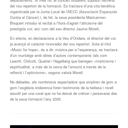
desafiaments. Si més no, el concert ondarenc suposà l’estrena
del nou repertori de la formació. Es tractava d’una cita benèfica
organitzada per la Junta Local de l’AECC (Associació Espanyola
Contra el Càncer) i, de fet, la seua presidenta Maricarmen
Bisquert introduí el recital a l’hora d’agrair l’altruisme del
prestigiós cor, així com del seu director Jaume Morell
.
En efecte, en declaracions a la Veu d’Ondara, el director del cor,
ja avançà el caràcter innovador del nou repertori. Sota el títol
«Music for hope», és a dir, música per a l’esperança, es tractava
d’un muntatge amb obres d’autors contemporanis tals com
Leavitt, Chilcott, Quartel i Hagelberg que barregen «misticisme i
espiritualitat, a més de la cerca de l’emoció a través de la
reflexió i l’optimisme», segons valorà Morell.
No debades, els nombrosos espectadors que ompliren de gom a
gom l’església ondarenca foren testimonis de la bellesa i nivell
assolit per una coral que no ha deixat de créixer i perseverar des
de la seua formació l’any 2005.