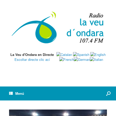
La Veu d'Ondara en Directe
Escoltar directe clic ací
Menú