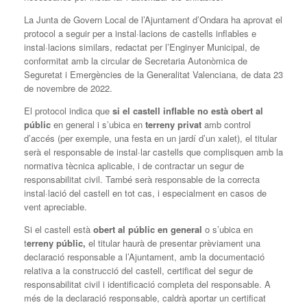
La Junta de Govern Local de l’Ajuntament d’Ondara ha aprovat el
protocol a seguir per a instal·lacions de castells inflables e
instal·lacions similars, redactat per l’Enginyer Municipal, de
conformitat amb la circular de Secretaria Autonòmica de
Seguretat i Emergències de la Generalitat Valenciana, de data 23
de novembre de 2022.
El protocol indica que
si el castell inflable no està obert al
públic
en general i s’ubica en
terreny privat
amb control
d’accés (per exemple, una festa en un jardí d’un xalet), el titular
serà el responsable de instal·lar castells que complisquen amb la
normativa tècnica aplicable, i de contractar un segur de
responsabilitat civil. També serà responsable de la correcta
instal·lació del castell en tot cas, i especialment en casos de
vent apreciable.
Si el castell està
obert al públic en general
o s’ubica en
t
erreny públic,
el titular haurà de presentar prèviament una
declaració responsable a l’Ajuntament, amb la documentació
relativa a la construcció del castell, certificat del segur de
responsabilitat civil i identificació completa del responsable. A
més de la declaració responsable, caldrà aportar un certificat