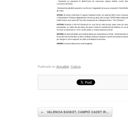
Publicado en
Actualitat
,
Cultura
.
Navegador de artículos
←
VALÈNCIA BASKET, CAMPIÓ CADET IR…