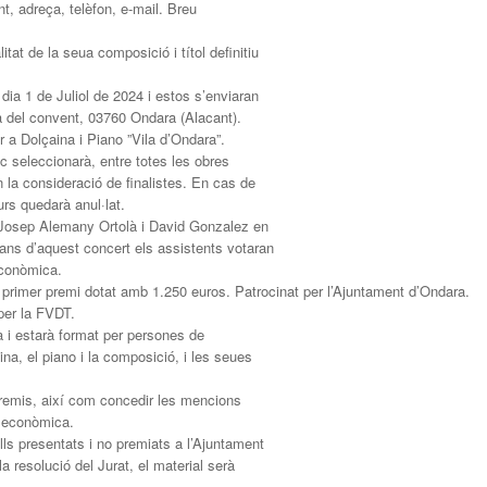
t, adreça, telèfon, e-mail. Breu
itat de la seua composició i títol definitiu
l dia 1 de Juliol de 2024 i estos s’enviaran
a del convent, 03760 Ondara (Alacant).
r a Dolçaina i Piano ”Vila d’Ondara”.
ic seleccionarà, entre totes les obres
 la consideració de finalistes. En cas de
rs quedarà anul·lat.
r Josep Alemany Ortolà i David Gonzalez en
cans d’aquest concert els assistents votaran
econòmica.
 primer premi dotat amb 1.250 euros. Patrocinat per l’Ajuntament d’Ondara.
per la FVDT.
a i estarà format per persones de
na, el piano i la composició, i les seues
 premis, així com concedir les mencions
ó econòmica.
lls presentats i no premiats a l’Ajuntament
 resolució del Jurat, el material serà