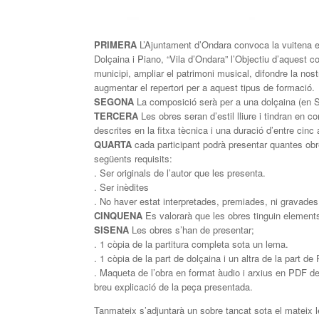
PRIMERA
L’Ajuntament d’Ondara convoca la vuitena e
Dolçaina i Piano, “Vila d’Ondara” l’Objectiu d’aquest c
municipi, ampliar el patrimoni musical, difondre la nos
augmentar el repertori per a aquest tipus de formació.
SEGONA
La composició serà per a una dolçaina (en So
TERCERA
Les obres seran d’estil lliure i tindran en c
descrites en la fitxa tècnica i una duració d’entre cinc
QUARTA
cada participant podrà presentar quantes ob
següents requisits:
. Ser originals de l’autor que les presenta.
. Ser inèdites
. No haver estat interpretades, premiades, ni gravades 
CINQUENA
Es valorarà que les obres tinguin element
SISENA
Les obres s’han de presentar;
. 1 còpia de la partitura completa sota un lema.
. 1 còpia de la part de dolçaina i un altra de la part de
. Maqueta de l’obra en format àudio i arxius en PDF d
breu explicació de la peça presentada.
Tanmateix s’adjuntarà un sobre tancat sota el mateix