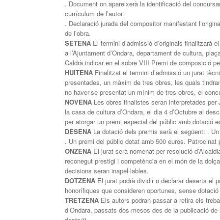
. Document on apareixerà la identificació del concursan
currículum de l’autor.
. Declaració jurada del compositor manifestant l’original
de l’obra.
SETENA
El termini d’admissió d’originals finalitzarà e
a l’Ajuntament d’Ondara, departament de cultura, plaç
Caldrà indicar en el sobre VIII Premi de composició pe
HUITENA
Finalitzat el termini d’admissió un jurat tècn
presentades, un màxim de tres obres, les quals tindran
no haver-se presentat un mínim de tres obres, el concu
NOVENA
Les obres finalistes seran interpretades pe
la casa de cultura d’Ondara, el dia 4 d’Octubre al des
per atorgar un premi especial del públic amb dotació 
DESENA
La dotació dels premis serà el següent: . Un
. Un premi del públic dotat amb 500 euros. Patrocinat 
ONZENA
El jurat serà nomenat per resolució d’Alcaldi
reconegut prestigi i competència en el món de la dolçai
decisions seran inapel·lables.
DOTZENA
El jurat podrà dividir o declarar deserts el
honorífiques que consideren oportunes, sense dotaci
TRETZENA
Els autors podran passar a retira els treba
d’Ondara, passats dos mesos des de la publicació de la
destruït.