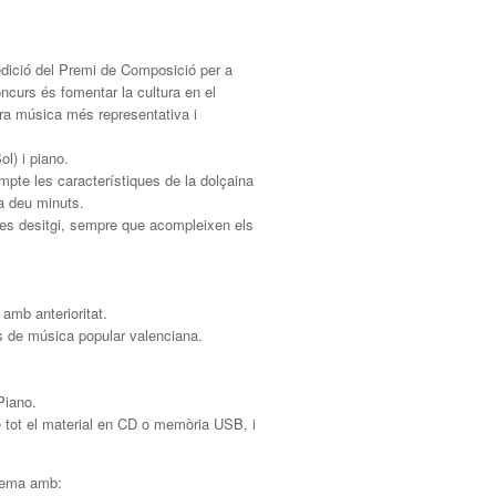
dició del Premi de Composició per a
oncurs és fomentar la cultura en el
tra música més representativa i
l) i piano.
ompte les característiques de la dolçaina
 a deu minuts.
res desitgi, sempre que acompleixen els
amb anterioritat.
s de música popular valenciana.
 Piano.
e tot el material en CD o memòria USB, i
 lema amb: