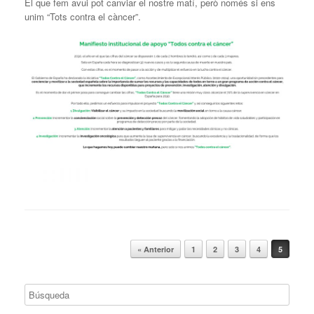
El que fem avui pot canviar el nostre matí, però només si ens
unim “Tots contra el càncer”.
Navegador de artículos
« Anterior
1
2
3
4
5