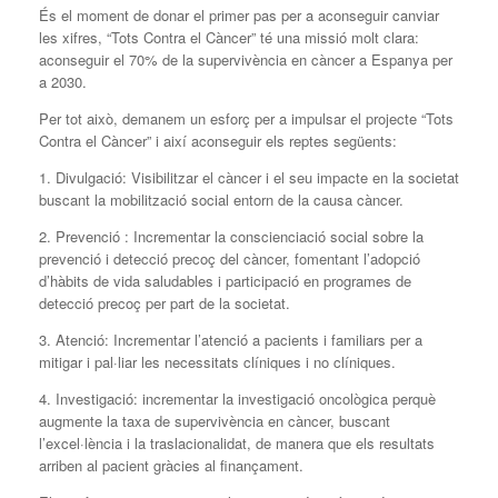
És el moment de donar el primer pas per a aconseguir canviar
les xifres, “Tots Contra el Càncer” té una missió molt clara:
aconseguir el 70% de la supervivència en càncer a Espanya per
a 2030.
Per tot això, demanem un esforç per a impulsar el projecte “Tots
Contra el Càncer” i així aconseguir els reptes següents:
1. Divulgació: Visibilitzar el càncer i el seu impacte en la societat
buscant la mobilització social entorn de la causa càncer.
2. Prevenció : Incrementar la conscienciació social sobre la
prevenció i detecció precoç del càncer, fomentant l’adopció
d’hàbits de vida saludables i participació en programes de
detecció precoç per part de la societat.
3. Atenció: Incrementar l’atenció a pacients i familiars per a
mitigar i pal·liar les necessitats clíniques i no clíniques.
4. Investigació: incrementar la investigació oncològica perquè
augmente la taxa de supervivència en càncer, buscant
l’excel·lència i la traslacionalidat, de manera que els resultats
arriben al pacient gràcies al finançament.