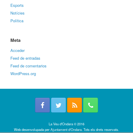
Esports
Notícies
Política
Meta
Acceder
Feed de entradas
Feed de comentarios
WordPress.org
La Veu d'Ondara © 2016
Web desenvolupada per
Ajuntament d'Ondara
. Tots els drets reservats.