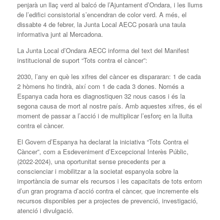
penjarà un llaç verd al balcó de l’Ajuntament d’Ondara, i les llums
de l’edifici consistorial s’encendran de color verd. A més, el
dissabte 4 de febrer, la Junta Local AECC posarà una taula
informativa junt al Mercadona.
La Junta Local d’Ondara AECC informa del text del Manifest
institucional de suport “Tots contra el càncer”:
2030, l’any en què les xifres del càncer es dispararan: 1 de cada
2 hòmens ho tindrà, així com 1 de cada 3 dones. Només a
Espanya cada hora es diagnostiquen 32 nous casos i és la
segona causa de mort al nostre país. Amb aquestes xifres, és el
moment de passar a l’acció i de multiplicar l’esforç en la lluita
contra el càncer.
El Govern d’Espanya ha declarat la iniciativa “Tots Contra el
Càncer”, com a Esdeveniment d’Excepcional Interès Públic,
(2022-2024), una oportunitat sense precedents per a
conscienciar i mobilitzar a la societat espanyola sobre la
importància de sumar els recursos i les capacitats de tots entorn
d’un gran programa d’acció contra el càncer, que incremente els
recursos disponibles per a projectes de prevenció, investigació,
atenció i divulgació.