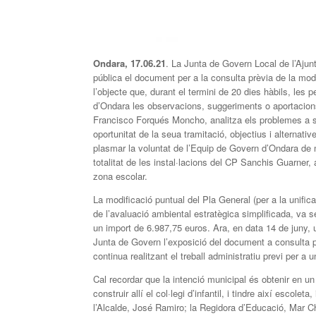
Ondara, 17.06.21
. La Junta de Govern Local de l’Ajun
pública el document per a la consulta prèvia de la mod
l’objecte que, durant el termini de 20 dies hàbils, les
d’Ondara les observacions, suggeriments o aportacions
Francisco Forqués Moncho, analitza els problemes a sol
oportunitat de la seua tramitació, objectius i alternati
plasmar la voluntat de l’Equip de Govern d’Ondara de 
totalitat de les instal·lacions del CP Sanchis Guarner, 
zona escolar.
La modificació puntual del Pla General (per a la unificac
de l’avaluació ambiental estratègica simplificada, va s
un import de 6.987,75 euros. Ara, en data 14 de juny,
Junta de Govern l’exposició del document a consulta p
continua realitzant el treball administratiu previ per a 
Cal recordar que la intenció municipal és obtenir en un 
construir allí el col·legi d’infantil, i tindre així escole
l’Alcalde, José Ramiro; la Regidora d’Educació, Mar C