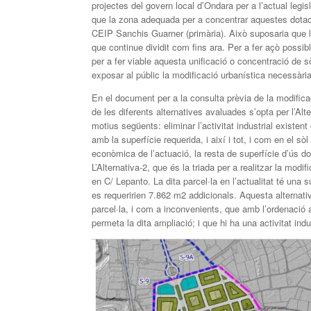
projectes del govern local d’Ondara per a l’actual legis
que la zona adequada per a concentrar aquestes dotacions
CEIP Sanchis Guarner (primària). Això suposaria que l’a
que continue dividit com fins ara. Per a fer açò possi
per a fer viable aquesta unificació o concentració de 
exposar al públic la modificació urbanística necessària
En el document per a la consulta prèvia de la modific
de les diferents alternatives avaluades s’opta per l’Al
motius següents: eliminar l’activitat industrial existen
amb la superfície requerida, i així i tot, i com en el sòl
econòmica de l’actuació, la resta de superfície d’ús do
L’Alternativa-2, que és la triada per a realitzar la mod
en C/ Lepanto. La dita parcel·la en l’actualitat té una 
es requeririen 7.862 m2 addicionals. Aquesta alternativ
parcel·la, i com a inconvenients, que amb l’ordenació 
permeta la dita ampliació; i que hi ha una activitat indu