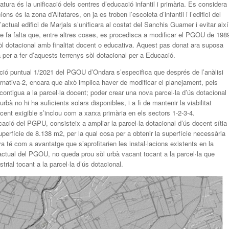
latura és la unificació dels centres d’educació infantil i primària. Es considera
 és la zona d’Alfatares, on ja es troben l’escoleta d’infantil i l’edifici del
ctual edifici de Marjals s’unificara al costat del Sanchis Guarner i evitar així
ble fa falta que, entre altres coses, es procedisca a modificar el PGOU de 198
sòl dotacional amb finalitat docent o educativa. Aquest pas donat ara suposa
 per a fer d’aquests terrenys sòl dotacional per a Educació.
ació puntual 1/2021 del PGOU d’Ondara s’especifica que després de l’anàlisi
ternativa-2, encara que això implica haver de modificar el planejament, pels
t contigua a la parcel·la docent; poder crear una nova parcel·la d’ús dotacional
 urbà no hi ha suficients solars disponibles, i a fi de mantenir la viabilitat
cent exigible s’inclou com a xarxa primària en els sectors 1-2-3-4.
ificació del PGPU, consisteix a ampliar la parcel·la dotacional d’ús docent sítia
superfície de 8.138 m2, per la qual cosa per a obtenir la superfície necessària
a té com a avantatge que s’aprofitarien les instal·lacions existents en la
actual del PGOU, no queda prou sòl urbà vacant tocant a la parcel·la que
strial tocant a la parcel·la d’ús dotacional.