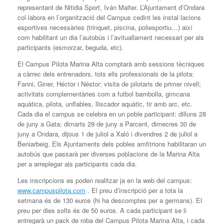
representant de Nitidia Sport, Iván Malter. L’Ajuntament d’Ondara
col·labora en l’organització del Campus cedint les instal·lacions
esportives necessàries (trinquet, piscina, poliesportiu…) així
com habilitant un dia l’autobús i l’avituallament necessari per als
participants (esmorzar, beguda, etc).
El Campus Pilota Marina Alta comptarà amb sessions tècniques
a càrrec dels entrenadors, tots ells professionals de la pilota:
Fanni, Giner, Héctor i Néstor; visita de pilotaris de primer nivell;
activitats complementàries com a futbol bambolla, gimcana
aquàtica, pilota, unflables, lliscador aquàtic, tir amb arc, etc.
Cada dia el campus se celebra en un poble participant: dilluns 28
de juny a Gata; dimarts 29 de juny a Parcent, dimecres 30 de
juny a Ondara, dijous 1 de juliol a Xaló i divendres 2 de juliol a
Beniarbeig. Els Ajuntaments dels pobles amfitrions habilitaran un
autobús que passarà per diverses poblacions de la Marina Alta
per a arreplegar als participants cada dia.
Les inscripcions es poden realitzar ja en la web del campus:
www.campuspilota.com
. El preu d’inscripció per a tota la
setmana és de 130 euros (hi ha descomptes per a germans). El
preu per dies solts és de 50 euros. A cada participant se li
entregarà un pack de roba del Campus Pilota Marina Alta, i cada