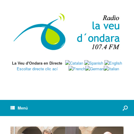
La Veu d'Ondara en Directe
Escoltar directe clic ací
Menú