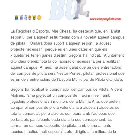
La Regidora d’Esports, Mar Chesa, ha destacat que, en l’àmbit
esportiu, per a aquest estiu “tenim com a novetat aquest campus
de pilota, i Ondara dóna suport a aquest esport i a aquest
projecte necessari, perquè és en unes dates en què els
xiquets/tes tenen ganes d’estiu”. Segons ha indicat, l’Ajuntament
d’Ondara ofereix tota la col·laboració necessària per a realitzar
aquest campus. A més, ha assenyalat que un dels entrenadors
del campus de pilota serà Néstor Portes, pilotari professional que
és un dels entrenadors de l’Escola Municipal de Pilota d’Ondara.
Segons ha recalcat el coordinador del Campus de Pilota, Vicent
Molines, “s’ha projectat un campus de màxim nivell, amb
jugadors professionals i monitors de la Marina Alta, que pretén
apropar el campus de pilota valenciana a xiquets i xiquetes de
tota la comarca”; per a això es comptarà amb l’autobús que
portarà als participants cada dia a la seu corresponent. És,
afirma, un campus específic de pilota, amb entrenaments
tècnics i tàctics molt especialitzats, dirigits a la millora de la