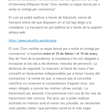
d’Infermeria d’Alacant titulat “Com ventilar un espai tancat per a
evitar el contagi per coronavirus”.
El curs es podrà realitzar a través de SalusLife, servei de
formació online del que disposem en el Col·legi dirigit a la
ciutadania. La inscripció es pot realitzar ja a través de la següent
adreça web:
https://www.saluslife.app/alicante
El curs “Com ventilar un espai tancat per a evitar el contagi per
coronavirus” s’impartirà
entre el 15 de febrer i el 15 de març.
Des de l’inici de la pandèmia, la ciutadania s’ha vist obligada a
incorporar al seu dia a dia diverses mesures de prevenció. La
distància de seguretat, la màscara i el llavat de mans s’han
convertit en ferramentes indispensables per a frenar l’avanç del
coronavirus i la veritat és que, a mesura que la comunitat
científica va coneixent el comportament d’aquest virus, ens
veiem obligats a canviar les nostres rutines socials. La
transmissió per aerosols s’ha posicionat com una de les vies de
transmissió més comuna. Per això, per a poder realitzar
activitats en interiors amb el menor risc possible, es necessiten
unes pautes clares i que permeten sentir-se el més segur