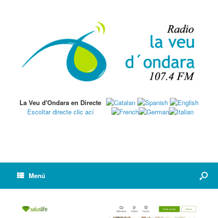
La Veu d'Ondara en Directe
Escoltar directe clic ací
Menú