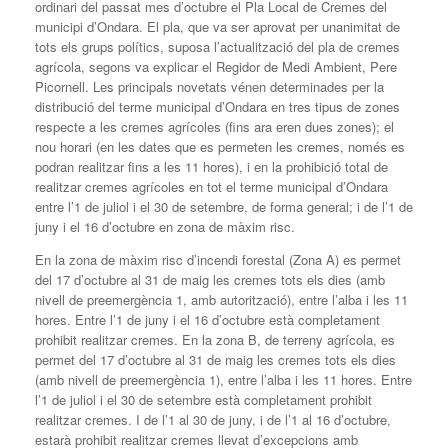
ordinari del passat mes d’octubre el Pla Local de Cremes del
municipi d’Ondara. El pla, que va ser aprovat per unanimitat de
tots els grups polítics, suposa l’actualització del pla de cremes
agrícola, segons va explicar el Regidor de Medi Ambient, Pere
Picornell. Les principals novetats vénen determinades per la
distribució del terme municipal d’Ondara en tres tipus de zones
respecte a les cremes agrícoles (fins ara eren dues zones); el
nou horari (en les dates que es permeten les cremes, només es
podran realitzar fins a les 11 hores), i en la prohibició total de
realitzar cremes agrícoles en tot el terme municipal d’Ondara
entre l’1 de juliol i el 30 de setembre, de forma general; i de l’1 de
juny i el 16 d’octubre en zona de màxim risc.
En la zona de màxim risc d’incendi forestal (Zona A) es permet
del 17 d’octubre al 31 de maig les cremes tots els dies (amb
nivell de preemergència 1, amb autorització), entre l’alba i les 11
hores. Entre l’1 de juny i el 16 d’octubre està completament
prohibit realitzar cremes. En la zona B, de terreny agrícola, es
permet del 17 d’octubre al 31 de maig les cremes tots els dies
(amb nivell de preemergència 1), entre l’alba i les 11 hores. Entre
l’1 de juliol i el 30 de setembre està completament prohibit
realitzar cremes. I de l’1 al 30 de juny, i de l’1 al 16 d’octubre,
estarà prohibit realitzar cremes llevat d’excepcions amb