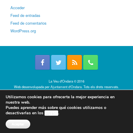
Acceder
Feed de entradas
Feed de comentarios
WordPress.org
La Veu d'Ondara © 2016
Web desenvolupada per
Ajuntament d'Ondara
. Tots els drets reservats.
Política de cookies
Utilizamos cookies para ofrecerte la mejor experiencia en
nuestra web.
Puedes aprender más sobre qué cookies utilizamos o
desactivarlas en los
ajustes
.
Aceptar