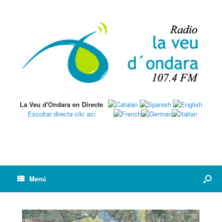
La Veu d'Ondara en Directe
Escoltar directe clic ací
Menú