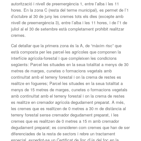
autorització i nivell de preemergència 1, entre l’alba i les 11
hores. En la zona C (resta del terme municipal), es permet de l’1
d’octubre al 30 de juny les cremes tots els dies (excepte amb
nivell de preemergència 3), entre l’alba i les 11 hores, i de l’1 de
juliol al el 30 de setembre està completament prohibit realitzar
cremes.
Cal detallar que la primera zona és la A, de “màxim risc” que
està composta per les parcel·les agrícoles que componen la
interfície agrícola-forestal i que compleixen les condicions
següents: Parcel·les situades en la seua totalitat a menys de 30
metres de marges, cunetes o formacions vegetals amb
continuïtat amb el terreny forestal i on la crema de restes es
realitze en fogueres; Parcel·les situades en la seua totalitat a
menys de 15 metres de marges, cunetes o formacions vegetals
amb continuïtat amb el terreny forestal i on la crema de restes
es realitze en cremador agrícola degudament preparat. A més,
les cremes que es realitzen de 0 metres a 30 m de distància al
terreny forestal sense cremador degudament preparat, i les
cremes que es realitzen de 0 metres a 15 m amb cremador
degudament preparat; es consideren com cremes que han de ser
diferenciades de la resta de sectors i rebre un tractament
especial, expedint-se un Certificat de lloc d’ús del foc en la