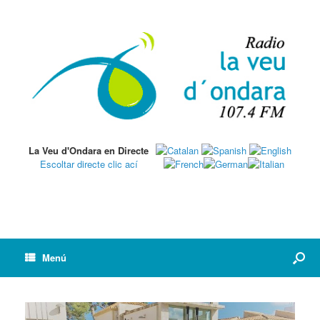
La Veu d'Ondara en Directe
Escoltar directe clic ací
Menú