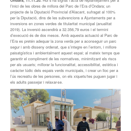
Ondara, 11.11.20.
Hui s’ha signat l’acta de replantejament per a
l’inici de les obres de millora del Parc de l’Era d’Ondara; un
projecte de la Diputació Provincial d’Alacant, sufragat al 100%
per la Diputació, dins de les subvencions a Ajuntaments per a
inversions en zones verdes de titularitat municipal (anualitat
2019). La inversió ascendirà a 32.356,79 euros i el termini
d’execució és de dos mesos. Amb aquesta actuació al Parc de
l’Era es pretén adequar la zona verda per a aconseguir un parc
segur i amb disseny ordenat, que s’integre en l’entorn, i millore
paisatgística i ambientalment aquest espai; al mateix temps que
garantir el compliment de les normatives, minimitzant els riscs
per als usuaris; millorar la funcionalitat, accessibilitat, estètica i
caràcter lúdic dels espais verds municipals, i crear un lloc per a
l’ús recreatiu de les persones, on els xiquets/tes puguen jugar i
els adults passejar i relaxar-se.