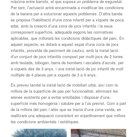
màxima entre barrots, el que suposa un problema de seguretat.
Per tant, l’actuació anirà encaminada a modificar les condicions
de la barana per a solucionar aquests problemes. D’altra banda
es proposa l’habilitació d’una zona infantil per a xiquets de poca
edat, amb la creació d’una zona de jocs infantils i la seua
corresponent superfície, adequada segons les normatives
aplicables, que millorarà les condicions didàctiques del parc. En
aquest aspecte, es dotarà a aquest espai d’una zona de jocs
infantils, proveïda de paviment de cautxú, amb la instal·lació
d’un conjunt de jocs infantils compost per multi-jocs de 2 torres
amb teulada, tobogan, barra de bombers i escaleta d’accés, per
a xiquets des de 3 anys, i una instal·lació de joc infantil de moll
múltiple de 4 places per a xiquets de 3 a 9 anys.
Es preveu també la instal·lació de mobiliari urbà, així com la
millora de la superfície de pas per funcionalitat, eliminant les
arenes existents per a evitar entollades i disposar d’una
superfície més homogènia i salubre per a l’ús previst. Com a part
de la millora del parc i atès que es tracta d’una zona verda, es
realitzarà una adequació consistent en enjardinament que millore
les condicions ambientals i estètiques.