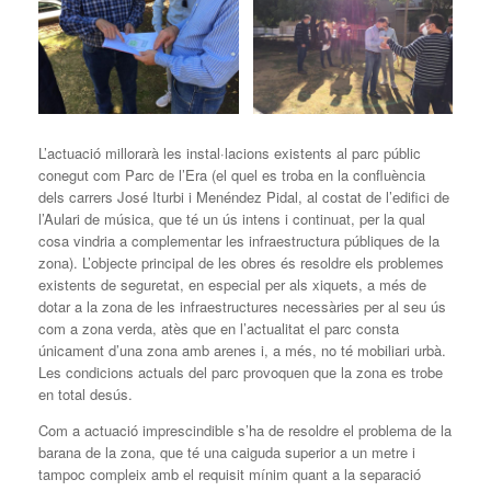
L’actuació millorarà les instal·lacions existents al parc públic
conegut com Parc de l’Era (el quel es troba en la confluència
dels carrers José Iturbi i Menéndez Pidal, al costat de l’edifici de
l’Aulari de música, que té un ús intens i continuat, per la qual
cosa vindria a complementar les infraestructura públiques de la
zona). L’objecte principal de les obres és resoldre els problemes
existents de seguretat, en especial per als xiquets, a més de
dotar a la zona de les infraestructures necessàries per al seu ús
com a zona verda, atès que en l’actualitat el parc consta
únicament d’una zona amb arenes i, a més, no té mobiliari urbà.
Les condicions actuals del parc provoquen que la zona es trobe
en total desús.
Com a actuació imprescindible s’ha de resoldre el problema de la
barana de la zona, que té una caiguda superior a un metre i
tampoc compleix amb el requisit mínim quant a la separació