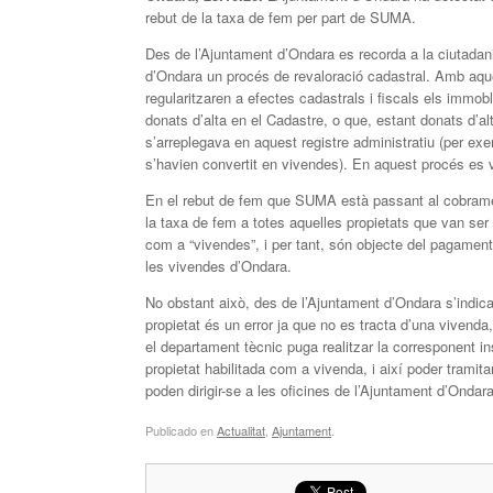
rebut de la taxa de fem per part de SUMA.
Des de l’Ajuntament d’Ondara es recorda a la ciutadani
d’Ondara un procés de revaloració cadastral. Amb aque
regularitzaren a efectes cadastrals i fiscals els immob
donats d’alta en el Cadastre, o que, estant donats d’a
s’arreplegava en aquest registre administratiu (per ex
s’havien convertit en vivendes). En aquest procés es v
En el rebut de fem que SUMA està passant al cobrament
la taxa de fem a totes aquelles propietats que van ser
com a “vivendes”, i per tant, són objecte del pagament 
les vivendes d’Ondara.
No obstant això, des de l’Ajuntament d’Ondara s’indic
propietat és un error ja que no es tracta d’una vivenda
el departament tècnic puga realitzar la corresponent in
propietat habilitada com a vivenda, i així poder tramit
poden dirigir-se a les oficines de l’Ajuntament d’Ondar
Publicado en
Actualitat
,
Ajuntament
.