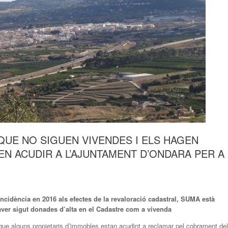
QUE NO SIGUEN VIVENDES I ELS HAGEN
N ACUDIR A L’AJUNTAMENT D’ONDARA PER A
incidència en 2016 als efectes de la revaloració cadastral,
SUMA està
aver sigut donades d’alta en el Cadastre com a vivenda
que alguns propietaris d’immobles estan acudint a reclamar pel cobrament del