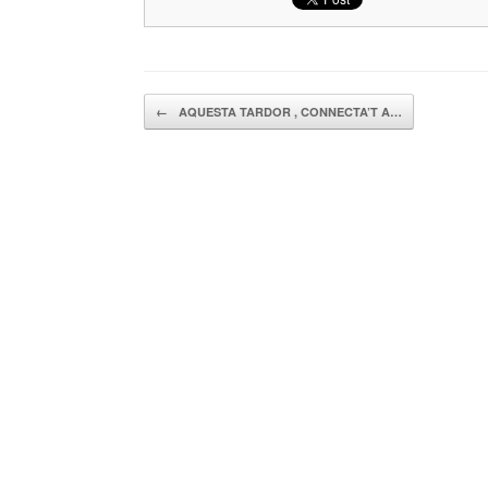
Navegador de artículos
←
AQUESTA TARDOR , CONNECTA’T A…