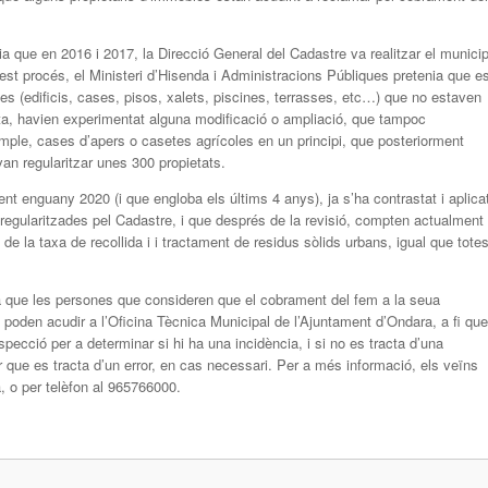
a que en 2016 i 2017, la Direcció General del Cadastre va realitzar el municip
st procés, el Ministeri d’Hisenda i Administracions Públiques pretenia que e
les (edificis, cases, pisos, xalets, piscines, terrasses, etc…) que no estaven
lta, havien experimentat alguna modificació o ampliació, que tampoc
emple, cases d’apers o casetes agrícoles en un principi, que posteriorment
an regularitzar unes 300 propietats.
 enguany 2020 (i que engloba els últims 4 anys), ja s’ha contrastat i aplica
 regularitzades pel Cadastre, i que després de la revisió, compten actualment
de la taxa de recollida i i tractament de residus sòlids urbans, igual que tote
a que les persones que consideren que el cobrament del fem a la seua
, poden acudir a l’Oficina Tècnica Municipal de l’Ajuntament d’Ondara, a fi que
specció per a determinar si hi ha una incidència, i si no es tracta d’una
ar que es tracta d’un error, en cas necessari. Per a més informació, els veïns
a, o per telèfon al 965766000.