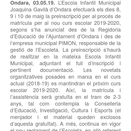
L’Escola Infantil Municipal
Ondara, 03.05.19.
Joaquina Gavilà d’Ondara efectuarà els dies
8
,
9
i 1
0
de maig la preinscripció per al procés de
matrícula per al nou curs escolar 2019-2020,
segons s’ha anunciat des de la Regidoria
d’Educació de l’Ajuntament d’Ondara i des de
l’empresa municipal PIMON, responsable de la
gestió de l’Escoleta. La preinscripció s’haurà
de realitzar en la mateixa Escola Infantil
Municipal, adjuntant el full d’inscripció i
pertinent documentació. Les novetats
organitzatives
posades en marxa en el curs
actual (2018-19) es mantindran el pròxim curs
escolar 2019-2020. Així, la matrícula i
l’assistència serà gratuïta en el tram de 2-3
anys, t
al com contempla la Conselleria
d’Educació, Investigació, Cultura i Esports
(el
menjador i el material queden exclosos
d’aquesta gratuïtat). A més, continua en vigor
el nou reglament de l’Escoleta, en allò referent