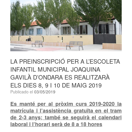
LA PREINSCRIPCIÓ PER A L’ESCOLETA
INFANTIL MUNICIPAL JOAQUINA
GAVILÀ D’ONDARA ES REALITZARÀ
ELS DIES 8, 9 I 10 DE MAIG 2019
Publicado el
03/05/2019
Es manté per al pròxim curs 2019-2020 la
matrícula i l’assistència gratuïta en el tram
de 2-3 anys; també se seguirà el calendari
laboral i l’horari serà de 8 a 18 hores