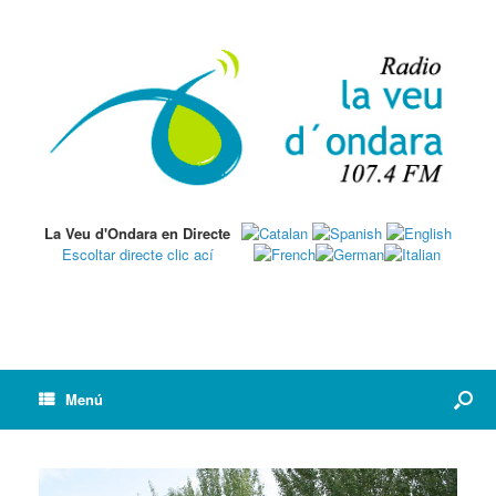
La Veu d'Ondara en Directe
Escoltar directe clic ací
Menú