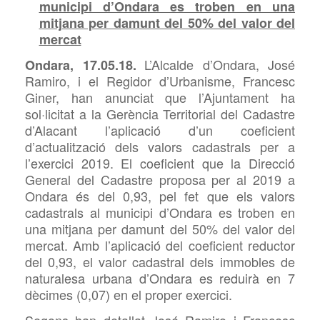
municipi d’Ondara es troben en una
mitjana per damunt del 50% del valor del
mercat
L’Alcalde d’Ondara, José
Ondara, 17.05.18.
Ramiro, i el Regidor d’Urbanisme, Francesc
Giner, han anunciat que l’Ajuntament ha
sol·licitat a la Gerència Territorial del Cadastre
d’Alacant l’aplicació d’un coeficient
d’actualització dels valors cadastrals per a
l’exercici 2019. El coeficient que la Direcció
General del Cadastre proposa per al 2019 a
Ondara és del 0,93, pel fet que els valors
cadastrals
a
l municipi d’Ondara es troben en
una mitja
na
per damunt del 50% del valor del
mercat. Amb l’aplicació del coeficient reductor
del 0,93, el valor cadastral dels immobles de
naturalesa urbana d’Ondara es reduirà en 7
d
ècime
s (0,07) en el pr
oper
exercici.