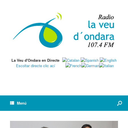
La Veu d'Ondara en Directe
Escoltar directe clic ací
Menú