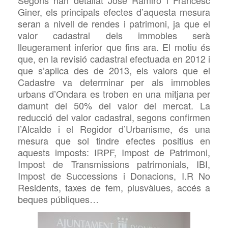
Segons
han detallat José Ramiro i Francesc
Giner, els principals efectes d’aquesta mesura
ser
an
a nivell de rendes i patrimoni, ja que el
valor cadastral dels immobles serà
lleugerament inferior que fins ara. El motiu és
que, en la revisió cadastral efectuada en 2012 i
que s’aplica des de 2013, els valors que el
Cadastre va determinar per als immobles
urbans d’Ondara es troben en una mitja
na
per
damunt del 50% del valor del mercat.
La
reducció del valor cadastral,
segons confirmen
l’Alcalde i el Regidor d’Urbanisme,
és una
mesura que sol t
indre
efectes positius en
aquests imposts: IRPF, Impost de Patrimoni,
Impost de Transmissions patrimonials, IBI,
Impost de Successions i Donacions, I.R No
Residents, taxes de fem, plusvàlues, accés a
beques públiques…