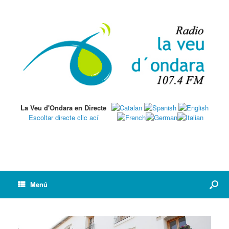
La Veu d'Ondara en Directe
Escoltar directe clic ací
Menú