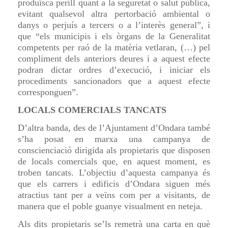
produïsca perill quant a la seguretat o salut pública,
evitant qualsevol altra pertorbació ambiental o
danys o perjuís a tercers o a l’interès general”, i
que “els municipis i els òrgans de la Generalitat
competents per raó de la matèria vetlaran, (…) pel
compliment dels anteriors deures i a aquest efecte
podran dictar ordres d’execució, i iniciar els
procediments sancionadors que a aquest efecte
corresponguen”.
LOCALS COMERCIALS TANCATS
D’altra banda, des de l’Ajuntament d’Ondara també
s’ha posat en marxa una campanya de
conscienciació dirigida als propietaris que disposen
de locals comercials que, en aquest moment, es
troben tancats. L’objectiu d’aquesta campanya és
que els carrers i edificis d’Ondara siguen més
atractius tant per a veïns com per a visitants, de
manera que el poble guanye visualment en neteja.
Als dits propietaris se’ls remetrà una carta en què