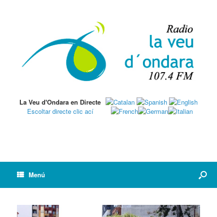
La Veu d'Ondara en Directe
Escoltar directe clic ací
Menú