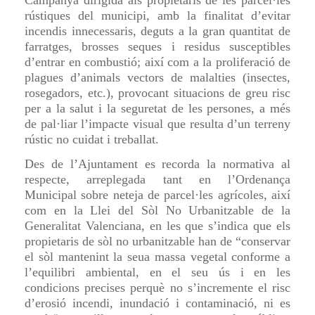
Campanya dirigida als propietaris de les parcel·les
rústiques del municipi, amb la finalitat d’evitar
incendis innecessaris, deguts a la gran quantitat de
farratges, brosses seques i residus susceptibles
d’entrar en combustió; així com a la proliferació de
plagues d’animals vectors de malalties (insectes,
rosegadors, etc.), provocant situacions de greu risc
per a la salut i la seguretat de les persones, a més
de pal·liar l’impacte visual que resulta d’un terreny
rústic no cuidat i treballat.
Des de l’Ajuntament es recorda la normativa al
respecte, arreplegada tant en l’Ordenança
Municipal sobre neteja de parcel·les agrícoles, així
com en la Llei del Sòl No Urbanitzable de la
Generalitat Valenciana, en les que s’indica que els
propietaris de sòl no urbanitzable han de “conservar
el sòl mantenint la seua massa vegetal conforme a
l’equilibri ambiental, en el seu ús i en les
condicions precises perquè no s’incremente el risc
d’erosió incendi, inundació i contaminació, ni es