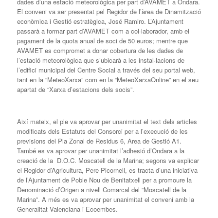
dades d’una estació meteorològica per part d’AVAMET a Ondara.
El conveni va ser presentat pel Regidor de l’àrea de Dinamització
econòmica i Gestió estratègica, José Ramiro. L’Ajuntament
passarà a formar part d’AVAMET com a col·laborador, amb el
pagament de la quota anual de soci de 50 euros; mentre que
AVAMET es compromet a donar cobertura de les dades de
l’estació meteorològica que s’ubicarà a les instal·lacions de
l’edifici municipal del Centre Social a través del seu portal web,
tant en la “MeteoXarxa” com en la “MeteoXarxaOnline” en el seu
apartat de “Xarxa d’estacions dels socis”.
Així mateix, el ple va aprovar per unanimitat el text dels articles
modificats dels Estatuts del Consorci per a l’execució de les
previsions del Pla Zonal de Residus 6, Àrea de Gestió A1.
També es va aprovar per unanimitat l’adhesió d’Ondara a la
creació de la D.O.C. Moscatell de la Marina; segons va explicar
el Regidor d’Agricultura, Pere Picornell, es tracta d’una iniciativa
de l’Ajuntament de Poble Nou de Benitatxell per a promoure la
Denominació d’Origen a nivell Comarcal del “Moscatell de la
Marina”. A més es va aprovar per unanimitat el conveni amb la
Generalitat Valenciana i Ecoembes.