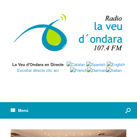
La Veu d'Ondara en Directe
Escoltar directe clic ací
Menú