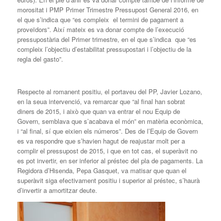
morositat i PMP Primer Trimestre Pressupost General 2016, en
el que s’indica que “es compleix el termini de pagament a
proveïdors”. Així mateix es va donar compte de l’execució
pressupostària del Primer trimestre, en el que s’indica que “es
compleix l’objectiu d’estabilitat pressupostari i l’objectiu de la
regla del gasto”.
Respecte al romanent positiu, el portaveu del PP, Javier Lozano,
en la seua intervenció, va remarcar que “al final han sobrat
diners de 2015, i això que quan va entrar el nou Equip de
Govern, semblava que s’acabava el món” en matèria econòmica,
i “al final, sí que eixien els números”. Des de l’Equip de Govern
es va respondre que s’havien hagut de reajustar molt per a
complir el pressupost de 2015, i que en tot cas, el superàvit no
es pot invertir, en ser inferior al préstec del pla de pagaments. La
Regidora d’Hisenda, Pepa Gasquet, va matisar que quan el
superàvit siga efectivament positiu i superior al préstec, s’haurà
d’invertir a amortitzar deute.