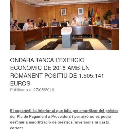
ONDARA TANCA L’EXERCICI
ECONÒMIC DE 2015 AMB UN
ROMANENT POSITIU DE 1.505.141
EUROS
Publicado el
27/05/2016
El superàvit és inferior al que falta per amortitzar del préstec
del Pla de Pagament a Proveïdors i per això no es podrà
destinar a amortització de préstecs, inversions ni gasto
corrent