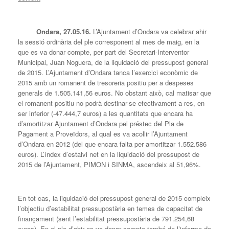
Ondara, 27.05.16.
L’Ajuntament d’Ondara va celebrar ahir
la sessió ordinària del ple corresponent al mes de maig, en la
que es va donar compte, per part del Secretari-Interventor
Municipal, Juan Noguera, de la liquidació del pressupost general
de 2015. L’Ajuntament d’Ondara tanca l’exercici econòmic de
2015 amb un romanent de tresoreria positiu per a despeses
generals de 1.505.141,56 euros. No obstant això, cal matisar que
el romanent positiu no podrà destinar-se efectivament a res, en
ser inferior (-47.444,7 euros) a les quantitats que encara ha
d’amortitzar Ajuntament d’Ondara pel préstec del Pla de
Pagament a Proveïdors, al qual es va acollir l’Ajuntament
d’Ondara en 2012 (del que encara falta per amortitzar 1.552.586
euros). L’índex d’estalvi net en la liquidació del pressupost de
2015 de l’Ajuntament, PIMON i SINMA, ascendeix al 51,96%.
En tot cas, la liquidació del pressupost general de 2015 compleix
l’objectiu d’estabilitat pressupostària en temes de capacitat de
finançament (sent l’estabilitat pressupostària de 791.254,68
euros). En el ple d’ahir es va donar compte també de l’informe de