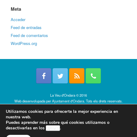
Meta
Acceder
Feed de entradas
Feed de comentarios
WordPress.org
La Veu d'Ondara © 2016
Web desenvolupada per
Ajuntament d'Ondara
. Tots els drets reservats.
Política de cookies
Utilizamos cookies para ofrecerte la mejor experiencia en
nuestra web.
Puedes aprender más sobre qué cookies utilizamos o
desactivarlas en los
ajustes
.