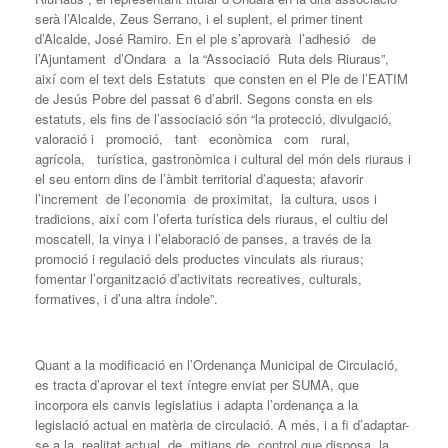
serà l’Alcalde, Zeus Serrano, i el suplent, el primer tinent
d’Alcalde, José Ramiro. En el ple s’aprovarà l’adhesió de
l’Ajuntament d’Ondara a la “Associació Ruta dels Riuraus”,
així com el text dels Estatuts que consten en el Ple de l’EATIM
de Jesús Pobre del passat 6 d’abril. Segons consta en els
estatuts, els fins de l’associació són “la protecció, divulgació,
valoració i promoció, tant econòmica com rural,
agrícola, turística, gastronòmica i cultural del món dels riuraus i
el seu entorn dins de l’àmbit territorial d’aquesta; afavorir
l’increment de l’economia de proximitat, la cultura, usos i
tradicions, així com l’oferta turística dels riuraus, el cultiu del
moscatell, la vinya i l’elaboració de panses, a través de la
promoció i regulació dels productes vinculats als riuraus;
fomentar l’organització d’activitats recreatives, culturals,
formatives, i d’una altra índole”.
Quant a la modificació en l’Ordenança Municipal de Circulació,
es tracta d’aprovar el text íntegre enviat per SUMA, que
incorpora els canvis legislatius i adapta l’ordenança a la
legislació actual en matèria de circulació. A més, i a fi d’adaptar-
se a la realitat actual de mitjans de control que disposa la