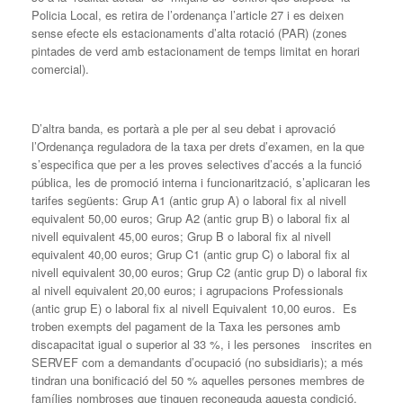
Policia Local, es retira de l’ordenança l’article 27 i es deixen
sense efecte els estacionaments d’alta rotació (PAR) (zones
pintades de verd amb estacionament de temps limitat en horari
comercial).
D’altra banda, es portarà a ple per al seu debat i aprovació
l’Ordenança reguladora de la taxa per drets d’examen, en la que
s’especifica que per a les proves selectives d’accés a la funció
pública, les de promoció interna i funcionarització, s’aplicaran les
tarifes següents: Grup A1 (antic grup A) o laboral fix al nivell
equivalent 50,00 euros; Grup A2 (antic grup B) o laboral fix al
nivell equivalent 45,00 euros; Grup B o laboral fix al nivell
equivalent 40,00 euros; Grup C1 (antic grup C) o laboral fix al
nivell equivalent 30,00 euros; Grup C2 (antic grup D) o laboral fix
al nivell equivalent 20,00 euros; i agrupacions Professionals
(antic grup E) o laboral fix al nivell Equivalent 10,00 euros. Es
troben exempts del pagament de la Taxa les persones amb
discapacitat igual o superior al 33 %, i les persones inscrites en
SERVEF com a demandants d’ocupació (no subsidiaris); a més
tindran una bonificació del 50 % aquelles persones membres de
famílies nombroses que tinguen reconeguda aquesta condició.