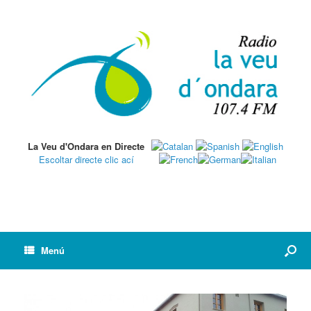
La Veu d'Ondara en Directe
Escoltar directe clic ací
Menú