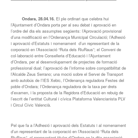
Ondara, 28.04.16.
El ple ordinari que celebra hui
l’Ajuntament d’Ondara porta per al seu debat i aprovació en
l’ordre del dia els assumptes següents: l’Aprovació provisional
d’una modificació en l’Ordenança Municipal Circulació; l’Adhesió
i aprovació d’Estatuts i nomenament d’un representant de la
corporació en l’Associació “Ruta dels RiuRaus”; el Conveni de
col·laboració entre Conselleria d’Educació i l’Ajuntament
d’Ondara, per al desenvolupament de projectes de formació
professional dual; l’aprovació de l’informe sobre compatibilitat de
l’Alcalde Zeus Serrano; una moció sobre el Servei de Transport
amb autobús de l’IES Xebic, l’Ordenança reguladora Festes del
poble d’Ondara; l’Ordenança reguladora de la taxa per drets
d’examen, i la proposta de la Regidora d’Educació en rebuig de
l’escrit de l’entitat Cultural i cívica Plataforma Valencianista PLV
i Circul Cívic Valencià.
Pel que fa a l’Adhesió i aprovació dels Estatuts i al nomenament
d’un representant de la corporació en l’Associació “Ruta dels
RiuRaus”, el representant titular d’Ondara en la dita associació