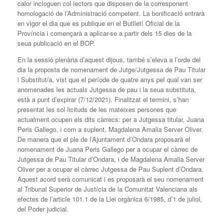
calor incloguen col·lectors que disposen de la corresponent
homologació de l’Administració competent. La bonificació entrarà
en vigor el dia que es publique en el Butlletí Oficial de la
Província i començarà a aplicar-se a partir dels 15 dies de la
seua publicació en el BOP.
En la sessió plenària d’aquest dijous, també s’eleva a l’orde del
dia la proposta de nomenament de Jutge/Jutgessa de Pau Titular
i Substitut/a, vist que el període de quatre anys pel qual van ser
anomenades les actuals Jutgessa de pau i la seua substituta,
està a punt d’expirar (7/12/2021). Finalitzat el termini, s’han
presentat les sol·licituds de les mateixes persones que
actualment ocupen els dits càrrecs: per a Jutgessa titular, Juana
Peris Gallego, i com a suplent, Magdalena Amalia Server Oliver.
De manera que el ple de l’Ajuntament d’Ondara proposarà el
nomenament de Juana Peris Gallego per a ocupar el càrrec de
Jutgessa de Pau Titular d’Ondara, i de Magdalena Amalia Server
Oliver per a ocupar el càrrec Jutgessa de Pau Suplent d’Ondara.
Aquest acord serà comunicat i es proposarà el seu nomenament
al Tribunal Superior de Justícia de la Comunitat Valenciana als
efectes de l’article 101.1 de la Llei orgànica 6/1985, d’1 de juliol,
del Poder judicial.