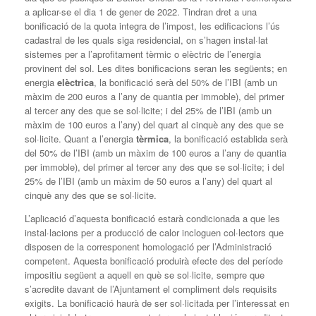
a aplicar-se el dia 1 de gener de 2022. Tindran dret a una
bonificació de la quota integra de l’impost, les edificacions l’ús
cadastral de les quals siga residencial, on s’hagen instal·lat
sistemes per a l’aprofitament tèrmic o elèctric de l’energia
provinent del sol. Les dites bonificacions seran les següents; en
energia
elèctrica
, la bonificació serà del 50% de l’IBI (amb un
màxim de 200 euros a l’any de quantia per immoble), del primer
al tercer any des que se sol·licite; i del 25% de l’IBI (amb un
màxim de 100 euros a l’any) del quart al cinquè any des que se
sol·licite. Quant a l’energia
tèrmica
, la bonificació establida serà
del 50% de l’IBI (amb un màxim de 100 euros a l’any de quantia
per immoble), del primer al tercer any des que se sol·licite; i del
25% de l’IBI (amb un màxim de 50 euros a l’any) del quart al
cinquè any des que se sol·licite.
L’aplicació d’aquesta bonificació estarà condicionada a que les
instal·lacions per a producció de calor incloguen col·lectors que
disposen de la corresponent homologació per l’Administració
competent. Aquesta bonificació produirà efecte des del període
impositiu següent a aquell en què se sol·licite, sempre que
s’acredite davant de l’Ajuntament el compliment dels requisits
exigits. La bonificació haurà de ser sol·licitada per l’interessat en