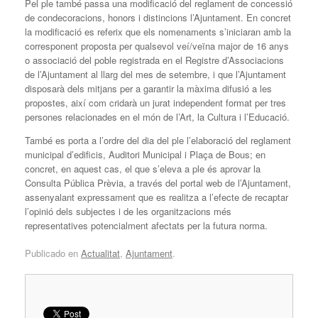
Pel ple també passa una modificació del reglament de concessió
de condecoracions, honors i distincions l’Ajuntament. En concret
la modificació es referix que els nomenaments s’iniciaran amb la
corresponent proposta per qualsevol veí/veïna major de 16 anys
o associació del poble registrada en el Registre d’Associacions
de l’Ajuntament al llarg del mes de setembre, i que l’Ajuntament
disposarà dels mitjans per a garantir la màxima difusió a les
propostes, així com cridarà un jurat independent format per tres
persones relacionades en el món de l’Art, la Cultura i l’Educació.
També es porta a l’ordre del dia del ple l’elaboració del reglament
municipal d’edificis, Auditori Municipal i Plaça de Bous; en
concret, en aquest cas, el que s’eleva a ple és aprovar la
Consulta Pública Prèvia, a través del portal web de l’Ajuntament,
assenyalant expressament que es realitza a l’efecte de recaptar
l’opinió dels subjectes i de les organitzacions més
representatives potencialment afectats per la futura norma.
Publicado en
Actualitat
,
Ajuntament
.