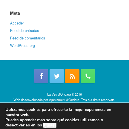
Meta
Acceder
Feed de entradas
Feed de comentarios
WordPress.org
La Veu d'Ondara © 2016
Web desenvolupada per
Ajuntament d'Ondara
. Tots els drets reservats.
Política de cookies
Utilizamos cookies para ofrecerte la mejor experiencia en
nuestra web.
Puedes aprender más sobre qué cookies utilizamos o
desactivarlas en los
ajustes
.