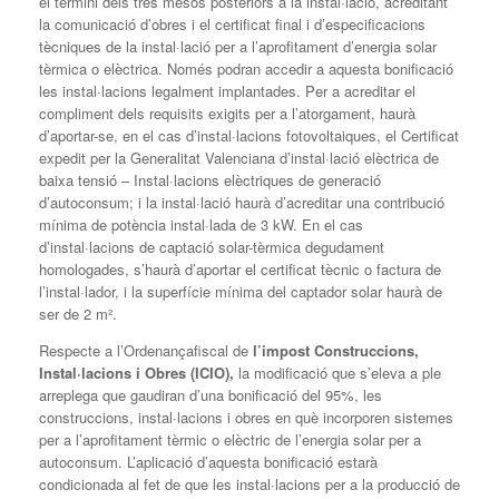
el termini dels tres mesos posteriors a la instal·lació, acreditant
la comunicació d’obres i el certificat final i d’especificacions
tècniques de la instal·lació per a l’aprofitament d’energia solar
tèrmica o elèctrica. Només podran accedir a aquesta bonificació
les instal·lacions legalment implantades. Per a acreditar el
compliment dels requisits exigits per a l’atorgament, haurà
d’aportar-se, en el cas d’instal·lacions fotovoltaiques, el Certificat
expedit per la Generalitat Valenciana d’instal·lació elèctrica de
baixa tensió – Instal·lacions elèctriques de generació
d’autoconsum; i la instal·lació haurà d’acreditar una contribució
mínima de potència instal·lada de 3 kW. En el cas
d’instal·lacions de captació solar-tèrmica degudament
homologades, s’haurà d’aportar el certificat tècnic o factura de
l’instal·lador, i la superfície mínima del captador solar haurà de
ser de 2 m².
Respecte a l’Ordenançafiscal de
l’impost Construccions,
Instal·lacions i Obres (ICIO),
la modificació que s’eleva a ple
arreplega que gaudiran d’una bonificació del 95%, les
construccions, instal·lacions i obres en què incorporen sistemes
per a l’aprofitament tèrmic o elèctric de l’energia solar per a
autoconsum. L’aplicació d’aquesta bonificació estarà
condicionada al fet de que les instal·lacions per a la producció de