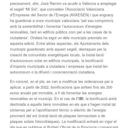
precisament, ahir, José Ramiro va acudir a València a arreplegar
el segell “Mi Sol”, que concedeix l’Associació Valenciana
d’Empreses del Sector de l’Energia (AVAESEN) i que enguany
ha guardonat a onze municipis valencians “pel seu compromís
amb la sostenibilitat i fomentar l’autoconsum d’energies
renovables, tant en edificis públics com per a les cases de la
ciutadania”. Ondara ha sigut un dels municipis premiats en
aquesta edició. Entre altres aspectes, els Ajuntaments dels
municipis guardonats amb aquest segell, destaquen per la
creació de comunitats energètiques locals, la instal·lació
d’autoconsum solar en edificis municipals, la bonificació
d’imposts municipals a ciutadans i empreses que instal·len
autoconsum o la difusió i conscienciació ciutadana.
En concret, en el ple, es van a modificar les ordenances per a
aplicar, a partir de 2022, bonificacions que arriben fins als 200
euros anuals per immoble, a fi de fomentar les energies
renovables en el municipi. En el cas de
l’IBI
, la bonificació anirà
destinada a aquells béns immobles en els que s’hagen instal·lat
sistemes per a l’aprofitament tèrmic o elèctric de l’energia
provinent del sol (instal·lació de plaques termosolars o de
plaques solars fotovoltaiques). La modificació entrarà en vigor el
dia que es publique al Butlletí Oficial de la Província i començarà