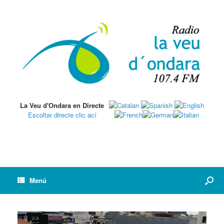
La Veu d'Ondara en Directe
Escoltar directe clic ací
Menú