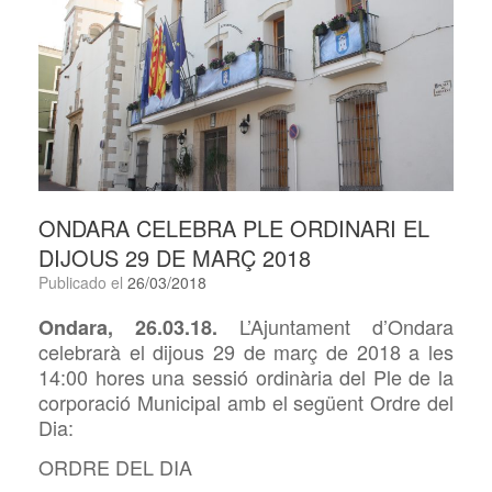
ONDARA CELEBRA PLE ORDINARI EL
DIJOUS 29 DE MARÇ 2018
Publicado el
26/03/2018
L’Ajuntament d’Ondara
Ondara, 2
6
.0
3
.18.
celebrarà el dijous 2
9
de
març
de 2018 a les
14
:
0
0 hores una sessió ordinària del Ple de la
corporació Municipal amb el següent Ordre del
Dia:
ORDRE DEL DIA