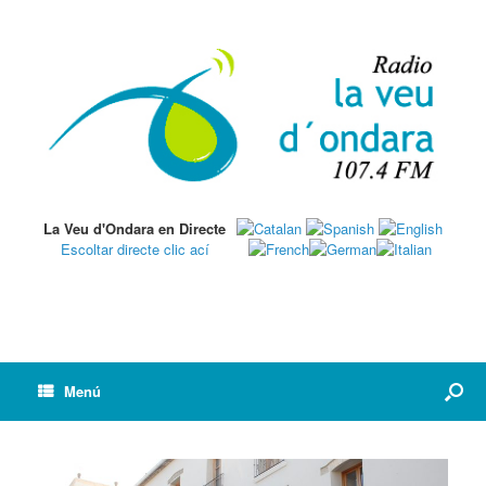
La Veu d'Ondara en Directe
Escoltar directe clic ací
Menú