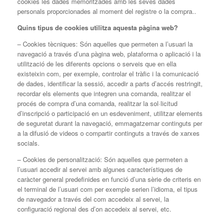
cookies les dades memoritzades amb les seves dades
personals proporcionades al moment del registre o la compra..
Quins tipus de cookies utilitza aquesta pàgina web?
– Cookies tècniques: Són aquelles que permeten a l’usuari la
navegació a través d’una pàgina web, plataforma o aplicació i la
utilització de les diferents opcions o serveis que en ella
existeixin com, per exemple, controlar el tràfic i la comunicació
de dades, identificar la sessió, accedir a parts d’accés restringit,
recordar els elements que integren una comanda, realitzar el
procés de compra d’una comanda, realitzar la sol·licitud
d’inscripció o participació en un esdeveniment, utilitzar elements
de seguretat durant la navegació, emmagatzemar continguts per
a la difusió de videos o compartir continguts a través de xarxes
socials.
– Cookies de personalització: Són aquelles que permeten a
l’usuari accedir al servei amb algunes característiques de
caràcter general predefinides en funció d’una sèrie de criteris en
el terminal de l’usuari com per exemple serien l’idioma, el tipus
de navegador a través del com accedeix al servei, la
configuració regional des d’on accedeix al servei, etc.