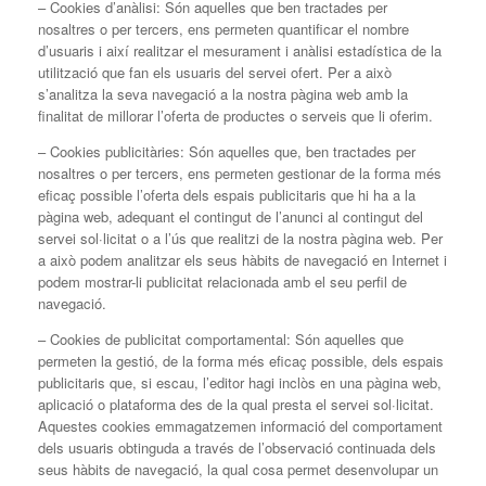
– Cookies d’anàlisi: Són aquelles que ben tractades per
nosaltres o per tercers, ens permeten quantificar el nombre
d’usuaris i així realitzar el mesurament i anàlisi estadística de la
utilització que fan els usuaris del servei ofert. Per a això
s’analitza la seva navegació a la nostra pàgina web amb la
finalitat de millorar l’oferta de productes o serveis que li oferim.
– Cookies publicitàries: Són aquelles que, ben tractades per
nosaltres o per tercers, ens permeten gestionar de la forma més
eficaç possible l’oferta dels espais publicitaris que hi ha a la
pàgina web, adequant el contingut de l’anunci al contingut del
servei sol·licitat o a l’ús que realitzi de la nostra pàgina web. Per
a això podem analitzar els seus hàbits de navegació en Internet i
podem mostrar-li publicitat relacionada amb el seu perfil de
navegació.
– Cookies de publicitat comportamental: Són aquelles que
permeten la gestió, de la forma més eficaç possible, dels espais
publicitaris que, si escau, l’editor hagi inclòs en una pàgina web,
aplicació o plataforma des de la qual presta el servei sol·licitat.
Aquestes cookies emmagatzemen informació del comportament
dels usuaris obtinguda a través de l’observació continuada dels
seus hàbits de navegació, la qual cosa permet desenvolupar un