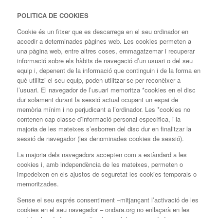
POLITICA DE COOKIES
Cookie és un fitxer que es descarrega en el seu ordinador en
accedir a determinades pàgines web. Les cookies permeten a
una pàgina web, entre altres coses, emmagatzemar i recuperar
informació sobre els hàbits de navegació d’un usuari o del seu
equip i, depenent de la informació que continguin i de la forma en
què utilitzi el seu equip, poden utilitzar-se per reconèixer a
l’usuari. El navegador de l’usuari memoritza *cookies en el disc
dur solament durant la sessió actual ocupant un espai de
memòria mínim i no perjudicant a l’ordinador. Les *cookies no
contenen cap classe d’informació personal específica, i la
majoria de les mateixes s’esborren del disc dur en finalitzar la
sessió de navegador (les denominades cookies de sessió).
La majoria dels navegadors accepten com a estàndard a les
cookies i, amb independència de les mateixes, permeten o
impedeixen en els ajustos de seguretat les cookies temporals o
memoritzades.
Sense el seu exprés consentiment –mitjançant l’activació de les
cookies en el seu navegador – ondara.org no enllaçarà en les