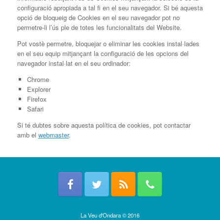
configuració apropiada a tal fi en el seu navegador. Si bé aquesta
opció de bloqueig de Cookies en el seu navegador pot no
permetre-li l’ús ple de totes les funcionalitats del Website.
Pot vostè permetre, bloquejar o eliminar les cookies instal·lades
en el seu equip mitjançant la configuració de les opcions del
navegador instal·lat en el seu ordinador:
Chrome
Explorer
Firefox
Safari
Si té dubtes sobre aquesta política de cookies, pot contactar
amb el
webmaster
.
La Veu d'Ondara © 2016