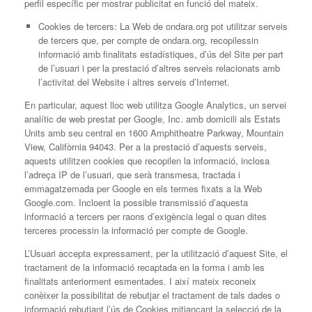
perfil específic per mostrar publicitat en funció del mateix.
Cookies de tercers: La Web de ondara.org pot utilitzar serveis
de tercers que, per compte de ondara.org, recopilessin
informació amb finalitats estadístiques, d’ús del Site per part
de l’usuari i per la prestació d’altres serveis relacionats amb
l’activitat del Website i altres serveis d’Internet.
En particular, aquest lloc web utilitza Google Analytics, un servei
analític de web prestat per Google, Inc. amb domicili als Estats
Units amb seu central en 1600 Amphitheatre Parkway, Mountain
View, Califòrnia 94043. Per a la prestació d’aquests serveis,
aquests utilitzen cookies que recopilen la informació, inclosa
l’adreça IP de l’usuari, que serà transmesa, tractada i
emmagatzemada per Google en els termes fixats a la Web
Google.com. Incloent la possible transmissió d’aquesta
informació a tercers per raons d’exigència legal o quan dites
terceres processin la informació per compte de Google.
L’Usuari accepta expressament, per la utilització d’aquest Site, el
tractament de la informació recaptada en la forma i amb les
finalitats anteriorment esmentades. I així mateix reconeix
conèixer la possibilitat de rebutjar el tractament de tals dades o
informació rebutjant l’ús de Cookies mitjançant la selecció de la